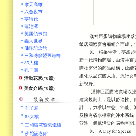
摩天高雄
六合夜市
夢時代
蓮池潭
英國領事館
漢神巨蛋購物廣場座落於
義大世界
飯店國際宴會廳組合而成，含
佛陀記念館
以「精采生活，夢想起飛
三和磚窯暨舊鐵橋
新一代購物商場，由漢神百
85大樓
購物需求的商品結構，延續
孔子廟
級化妝品旗艦大店、流行女
活動花絮(*0篇)
新視野。
美食介紹(*0篇)
漢神巨蛋購物廣場以溫柔
建築規劃上，是以舒適性、
計上，力求以生態、節能、
孔子廟
及擁有省水標章的沖水系統
85大樓
營造一個低污染的購物空間
三和磚窯暨舊鐵橋
以「A Day for Sp
佛陀記念館