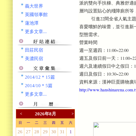
派的雙向手扶梯、典雅舒適
義大世界
層均設置貼心的殘障廁所等
英國領事館
引進22間全省人氣主題餐
蓮池潭
喜愛嚐鮮的味蕾，並引進新
更多文章...
型態需求。
營業時間
週一至週四：11:00~22:00
田莊民宿
週五及假日前一天：11:00~22:
美濃民宿
週六及連續假日中之假日：10:30
週日及假日：10:30~22:00
2014/12 * 15篇
資料來源：漢神巨蛋購物廣
2014/10 * 5篇
http://www.hanshinarena.com.t
更多文章...
2026年8月
<
>
日
一
二
三
四
五
六
26
27
28
29
30
31
1