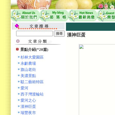
漢神巨蛋
景點介紹(*20篇)
杉林大愛園區
永齡農場
旗山老街
美濃景點
駁二藝術特區
愛河
西子灣渡輪站
愛河之心
漢神巨蛋
瑞豐夜市