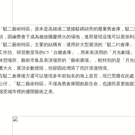
「駁二藝術特區」原本是高雄港二號接駁碼頭旁的廢棄舊倉庫，駁二
頭，因緣際會下成為施放國慶煙火的場地，進而發現這塊可以善加利
「駁二藝術特區」主要的結構有：適用於大型展演的「駁二P2倉庫
工作坊、研習教室等的C5「台糖倉庫」，用來表演用的「月光劇場
休憩場所、藝術市集及表演場所的「藝術廣場」，較特別的是「月光
遭大火，屋頂全數燒毀，但卻因此增添了些許浪漫情境。
在駁二倉庫後方還可以發現多年前知名的海上皇宮，現已荒廢在此處
公仔，「駁二藝術特區」不僅為舊倉庫開創新生命，也讓民眾更能親
感受城市裡的優閒藝術之美。