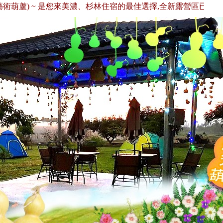
葫蘆) ~ 是您來美濃、杉林住宿的最佳選擇,全新露營區已經開放囉