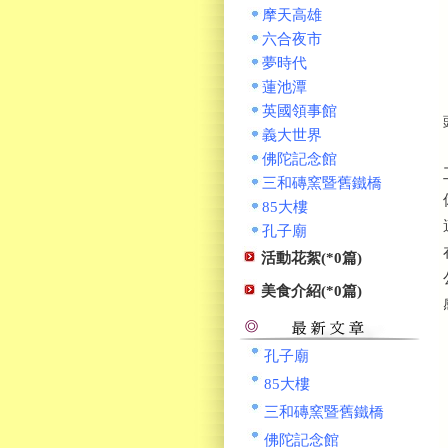
摩天高雄
六合夜市
夢時代
蓮池潭
英國領事館
義大世界
佛陀記念館
三和磚窯暨舊鐵橋
85大樓
孔子廟
活動花絮(*0篇)
美食介紹(*0篇)
孔子廟
85大樓
三和磚窯暨舊鐵橋
佛陀記念館