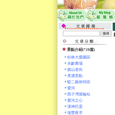
景點介紹(*20篇)
杉林大愛園區
永齡農場
旗山老街
美濃景點
駁二藝術特區
愛河
西子灣渡輪站
愛河之心
漢神巨蛋
瑞豐夜市