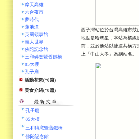
摩天高雄
六合夜市
夢時代
蓮池潭
西子灣站位於台灣高雄市鼓
英國領事館
地點是哈瑪星，本站為橘線
義大世界
前，並於他站以捷運共構方
佛陀記念館
上「中山大學」為副站名。
三和磚窯暨舊鐵橋
85大樓
孔子廟
活動花絮(*0篇)
美食介紹(*0篇)
孔子廟
85大樓
三和磚窯暨舊鐵橋
佛陀記念館