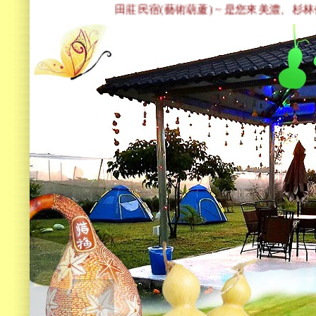
田莊民宿(藝術葫蘆) ~ 是您來美濃、杉林