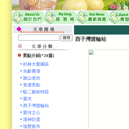
西子灣渡輪站
景點介紹(*20篇)
杉林大愛園區
永齡農場
旗山老街
美濃景點
駁二藝術特區
愛河
西子灣渡輪站
愛河之心
漢神巨蛋
瑞豐夜市