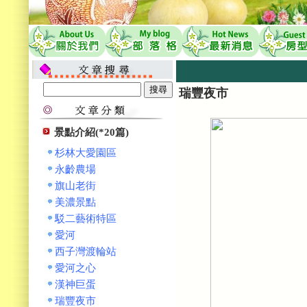
瑞豐夜市
景點介紹(*20篇)
杉林大愛園區
永齡農場
旗山老街
美濃景點
駁二藝術特區
愛河
西子灣渡輪站
愛河之心
漢神巨蛋
瑞豐夜市