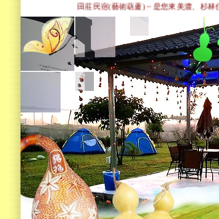
田莊民宿(藝術葫蘆) ~ 是您來美濃、杉林