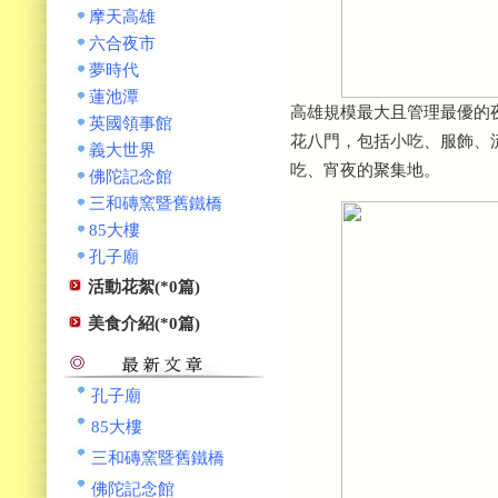
摩天高雄
六合夜市
夢時代
蓮池潭
高雄規模最大且管理最優的
英國領事館
花八門，包括小吃、服飾、
義大世界
吃、宵夜的聚集地。
佛陀記念館
三和磚窯暨舊鐵橋
85大樓
孔子廟
活動花絮(*0篇)
美食介紹(*0篇)
孔子廟
85大樓
三和磚窯暨舊鐵橋
佛陀記念館