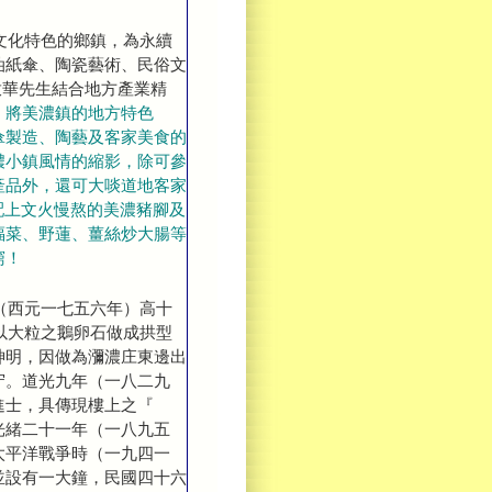
文化特色的鄉鎮，為永續
油紙傘、陶瓷藝術、民俗文
曾啟華先生結合地方產業精
，
將美濃鎮的地方特色
傘製造、陶藝及客家美食的
濃小鎮風情的縮影，除可參
產品外，還可大啖道地客家
配上文火慢熬的美濃豬腳及
福菜、野蓮、薑絲炒大腸等
窮！
西元一七五六年）高十
，以大粒之鵝卵石做成拱型
神明，因做為瀰濃庄東邊出
守。道光九年（一八二九
進士，具傳現樓上之『
光緒二十一年（一八九五
太平洋戰爭時（一九四一
並設有一大鐘，民國四十六