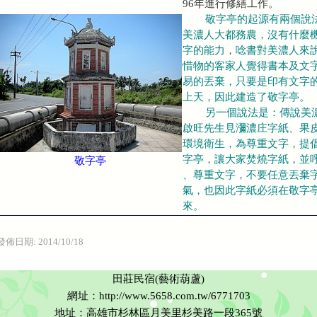
96年進行修繕工作。
敬字亭的起源有兩個說
美濃人大都務農，沒有什麼
字的能力，唸書對美濃人來
惜物的客家人覺得書本及文
易的丟棄，只要是印有文字
上天，因此建造了敬字亭。
另一個說法是：傳說美濃
啟旺先生見瀰濃庄字紙、果
環境衛生，為尊重文字，提
字亭，讓大家焚燒字紙，並
敬字亭
、尊重文字，不要任意丟棄
氣，也因此字紙必須在敬字
來。
發佈日期:
2014/10/18
田莊民宿(藝術葫蘆)
網址：http://www.5658.com.tw/6771703
地址：高雄市杉林區月美里杉美路一段365號