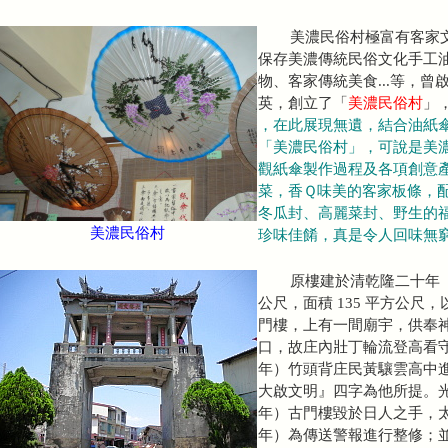
美濃民俗村
極富有客家
保存美濃傳統民俗文化手工
物、客家傳統美食...等，
英，創立了「
美濃民俗村
」
，在此展現無遺，結合油紙
「美濃民俗村」，可說是美
觀紙傘製作過程及各項創意
菜，香Ｑ味美的客家板條，
冬瓜封、高麗菜封、野生的
美濃民俗村
珍味佳餚，真是令人回味無
原樓建於清乾隆二十年（
公尺，面積 135 平方公尺
門樓，上有一間廟宇，供奉
口，故庄內壯丁輪流登高看
年）竹頭背庄民黃驤雲高中
大啟文明』四字為他所提。
年）古門樓毀於日人之手，
年）為傳送警報進行整修；