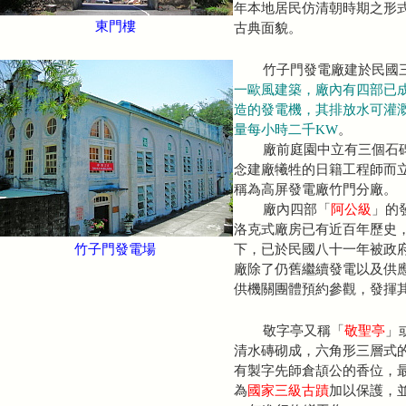
年本地居民仿清朝時期之形
東門樓
古典面貌。
竹子門發電廠建於民國三年
一歐風建築，廠內有四部已成古
造的發電機，其排放水可灌
量每小時二千KW
。
廠前庭園中立有三個石碑
念建廠犧牲的日籍工程師而
稱為高屏發電廠竹門分廠。
廠內四部「
阿公級
」的
洛克式廠房已有近百年歷史
竹子門發電場
下，已於民國八十一年被政
廠除了仍舊繼續發電以及供
供機關團體預約參觀，發揮
敬字亭又稱「
敬聖亭
」
清水磚砌成，六角形三層式
有製字先師倉頡公的香位，
為
國家三級古蹟
加以保護，並