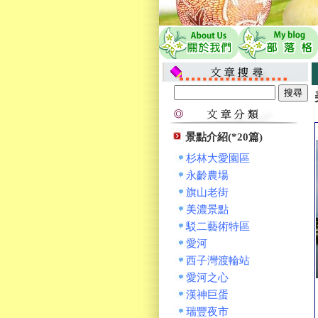
景點介紹(*20篇)
杉林大愛園區
永齡農場
旗山老街
美濃景點
駁二藝術特區
愛河
西子灣渡輪站
愛河之心
漢神巨蛋
瑞豐夜市