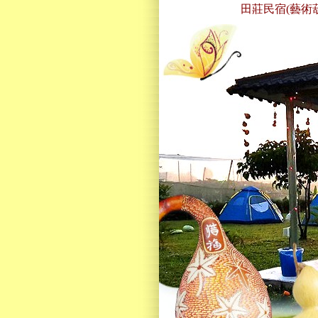
田莊民宿(藝術葫蘆