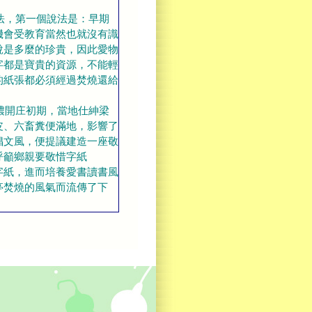
法，第一個說法是：早期
機會受教育當然也就沒有識
說是多麼的珍貴，因此愛物
字都是寶貴的資源，不能輕
的紙張都必須經過焚燒還給
開庄初期，當地仕紳梁
皮、六畜糞便滿地，影響了
倡文風，便提議建造一座敬
呼籲鄉親要敬惜字紙
字紙，進而培養愛書讀書風
亭焚燒的風氣而流傳了下