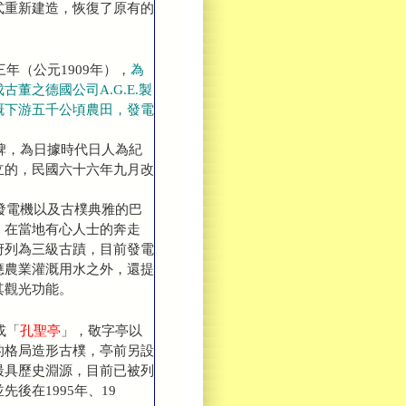
式重新建造，恢復了原有的
（公元1909年），
為
董之德國公司A.G.E.製
溉下游五千公頃農田，發電
，為日據時代日人為紀
立的，民國六十六年九月改
發電機以及古樸典雅的巴
，在當地有心人士的奔走
府列為三級古蹟，目前發電
應農業灌溉用水之外，還提
其觀光功能。
或「
孔聖亭
」，敬字亭以
的格局造形古樸，亭前另設
最具歷史淵源，目前已被列
先後在1995年、19