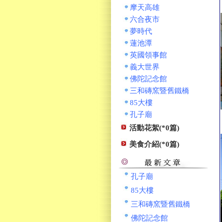
摩天高雄
六合夜市
夢時代
蓮池潭
英國領事館
義大世界
佛陀記念館
三和磚窯暨舊鐵橋
85大樓
孔子廟
活動花絮(*0篇)
美食介紹(*0篇)
孔子廟
85大樓
三和磚窯暨舊鐵橋
佛陀記念館