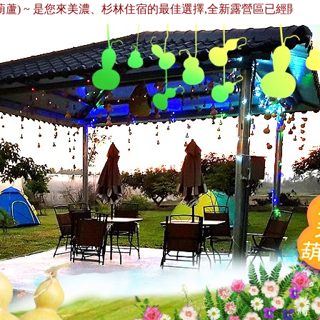
) ~ 是您來美濃、杉林住宿的最佳選擇,全新露營區已經開放囉！歡