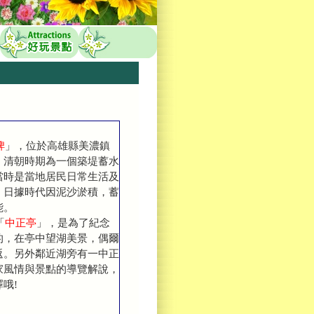
埤
」，位於高雄縣美濃鎮
，清朝時期為一個築堤蓄水
當時是當地居民日常生活及
，日據時代因泥沙淤積，蓄
能。
「
中正亭
」，是為了紀念
的，在亭中望湖美景，偶爾
返。另外鄰近湖旁有一中正
家風情與景點的導覽解說，
哦!