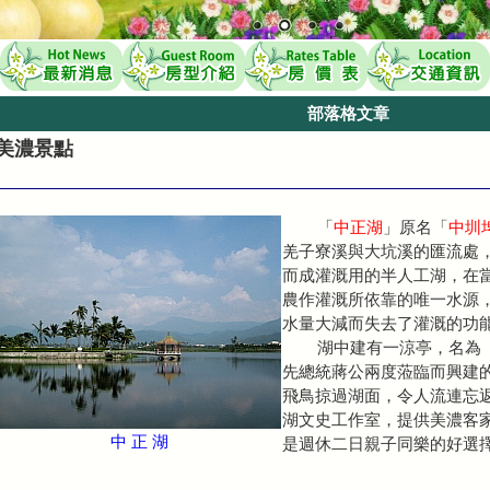
部落格文章
美濃景點
「
中正湖
」原名「
中圳
羌子寮溪與大坑溪的匯流處
而成灌溉用的半人工湖，在
農作灌溉所依靠的唯一水源
水量大減而失去了灌溉的功
湖中建有一涼亭，名為
先總統蔣公兩度蒞臨而興建
飛鳥掠過湖面，令人流連忘
湖文史工作室，提供美濃客
中 正 湖
是週休二日親子同樂的好選擇