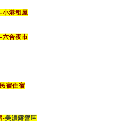
-小港租屋
宿
-六合夜市
樓民宿住宿
宿
-
美濃露營區