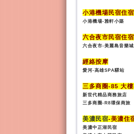
小港機場民宿住宿
小港機場-雅軒小築
六合夜市民宿
住
六合夜市-美麗島音樂城
經絡按摩
愛河-高雄SPA驛站
三多商圈
-85 大
新世代精品商務旅店
三多商圈-R8環保商旅
美濃民宿
-
美濃住
美濃中正湖民宿