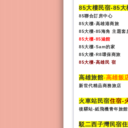
85大樓民宿-
85
85聯合訂房中心
85大樓-高雄港商旅
85大樓-85海角 主題套
85大樓-85涵館
85大樓-Sam的家
85大樓-R8環保商旅
85大樓
-
高雄民 宿
高雄旅館
-
高雄飯
新世代精品商務旅店
火車站民宿
住宿
-
後驛站-紙飛機青年旅館
駁二西子灣民宿