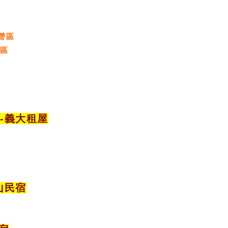
營區
營區
宿
-義大租屋
山民宿