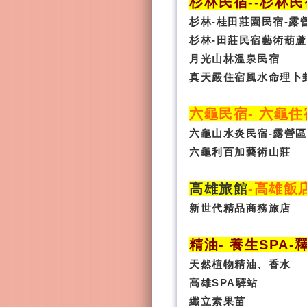
杉林民宿
-
-杉林民
杉林-桂田莊園民宿-露
杉林-田莊民宿藝術葫蘆
月光山林溫泉民宿
真天嚴住宿風水命理卜
六龜民宿
-
六龜住
六龜山水炎民宿-露營區
六龜利百加藝術山莊
高雄旅館
-
高雄飯
新世代精品商務旅店
精油- 養生SPA
-
天然植物精油、香水
高雄SPA驛站
纖立素果苗