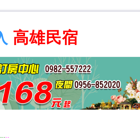
高雄民宿
入
---
--