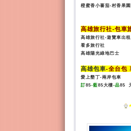
橙蜜香小蕃茄-村香果園
高雄旅行社
-
包車
高雄旅行社
-
遊覽車出租
看多旅行社
高雄陽光綠地巴士
高雄包車
-
全台包 
愛上墾丁-兩岸包車
訂
85
-藍
85大樓
-品
85