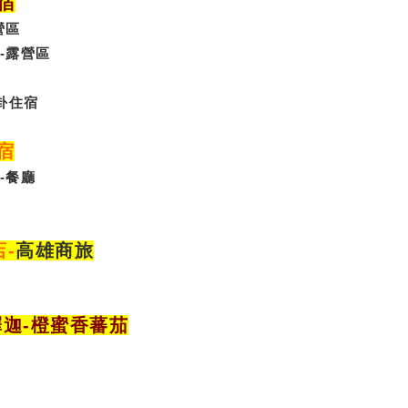
宿
營區
-露營區
卦
住宿
宿
-
餐廳
店
-
高雄商旅
釋迦-橙蜜香蕃茄