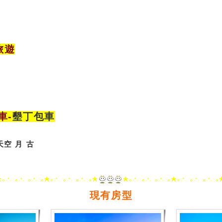
旅遊
車
-
墾丁包車
天空
月
古
現有房型