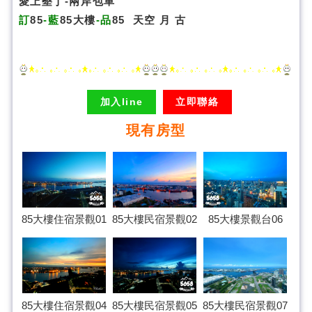
愛上墾丁-兩岸包車
訂
85
-藍
85大樓
-品
85
天空
月
古
加入line
立即聯絡
現有房型
85大樓民宿景觀02
85大樓住宿景觀01
85大樓景觀台06
85大樓住宿景觀04
85大樓民宿景觀07
85大樓民宿景觀05