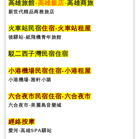
高雄旅館
-
高雄飯店
-
高雄商旅
新世代精品商務旅店
火車站民宿
住宿
-火車站租屋
後驛站-紙飛機青年旅館
駁二西子灣民宿住宿
小港機場民宿住宿-小港租屋
小港機場-雅軒小築
六合夜市民宿
住宿
-六合夜市
六合夜市-美麗島音樂城
經絡按摩
愛河-高雄SPA驛站