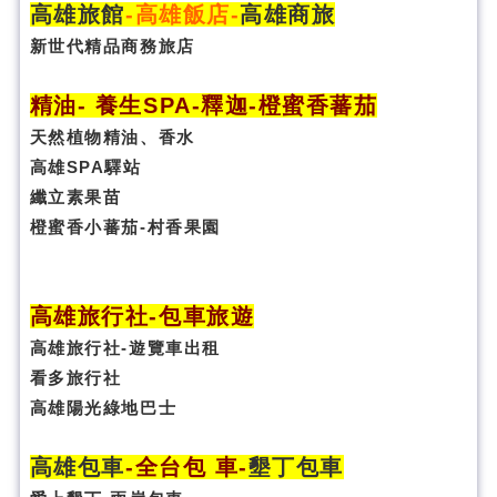
高雄旅館
-
高雄飯店
-
高雄商旅
新世代精品商務旅店
精油- 養生SPA
-
釋迦-橙蜜香蕃茄
天然植物精油、香水
高雄SPA驛站
纖立素果苗
橙蜜香小蕃茄-村香果園
高雄旅行社
-
包車旅遊
高雄旅行社
-
遊覽車出租
看多旅行社
高雄陽光綠地巴士
高雄包車
-
全台包 車
-
墾丁包車