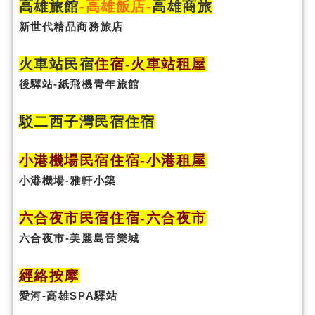
高雄旅館
-
高雄飯店
-
高雄商旅
新世代精品商務旅店
火車站民宿
住宿
-火車站租屋
後驛站-紙飛機青年旅館
駁二西子灣民宿住宿
小港機場民宿住宿-小港租屋
小港機場-雅軒小築
六合夜市民宿
住宿
-六合夜市
六合夜市-美麗島音樂城
經絡按摩
愛河-高雄SPA驛站