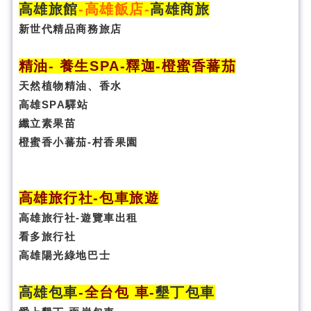
高雄旅館
-
高雄飯店
-
高雄商旅
新世代精品商務旅店
精油- 養生SPA
-
釋迦-橙蜜香蕃茄
天然植物精油、香水
高雄SPA驛站
纖立素果苗
橙蜜香小蕃茄-村香果園
高雄旅行社
-
包車旅遊
高雄旅行社
-
遊覽車出租
看多旅行社
高雄陽光綠地巴士
高雄包車
-
全台包 車
-
墾丁包車