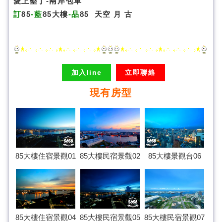
愛上墾丁-兩岸包車
訂
85
-藍
85大樓
-品
85
天空
月
古
加入line
立即聯絡
現有房型
85大樓民宿景觀02
85大樓住宿景觀01
85大樓景觀台06
85大樓住宿景觀04
85大樓民宿景觀07
85大樓民宿景觀05