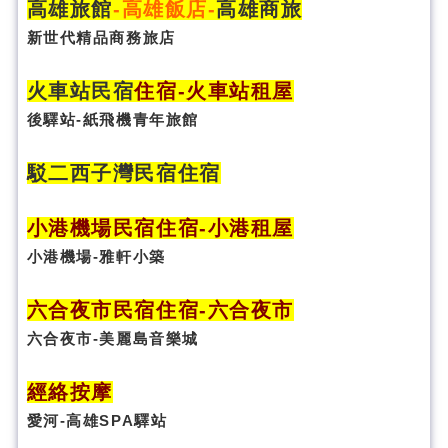
高雄旅館
-
高雄飯店
-
高雄商旅
新世代精品商務旅店
火車站民宿
住宿
-火車站租屋
後驛站-紙飛機青年旅館
駁二西子灣民宿住宿
小港機場民宿住宿-小港租屋
小港機場-雅軒小築
六合夜市民宿
住宿
-六合夜市
六合夜市-美麗島音樂城
經絡按摩
愛河-高雄SPA驛站