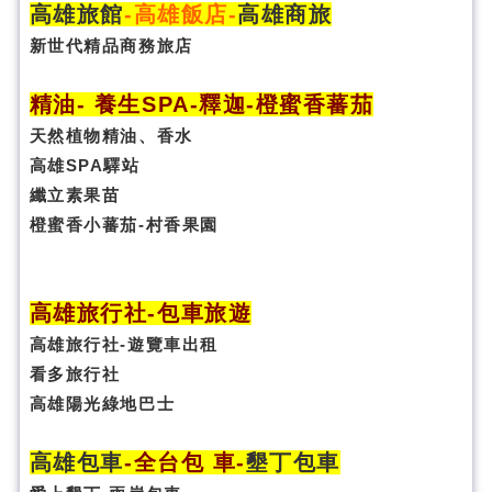
高雄旅館
-
高雄飯店
-
高雄商旅
新世代精品商務旅店
精油- 養生SPA
-
釋迦-橙蜜香蕃茄
天然植物精油、香水
高雄SPA驛站
纖立素果苗
橙蜜香小蕃茄-村香果園
高雄旅行社
-
包車旅遊
高雄旅行社
-
遊覽車出租
看多旅行社
高雄陽光綠地巴士
高雄包車
-
全台包 車
-
墾丁包車