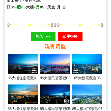
愛上墾丁-兩岸包車
訂
85
-藍
85大樓
-品
85
天空
月
古
加入line
立即聯絡
現有房型
85大樓民宿景觀02
85大樓住宿景觀01
85大樓景觀台06
85大樓住宿景觀04
85大樓民宿景觀07
85大樓民宿景觀05