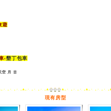
旅遊
車
-
墾丁包車
天空
月
古
現有房型