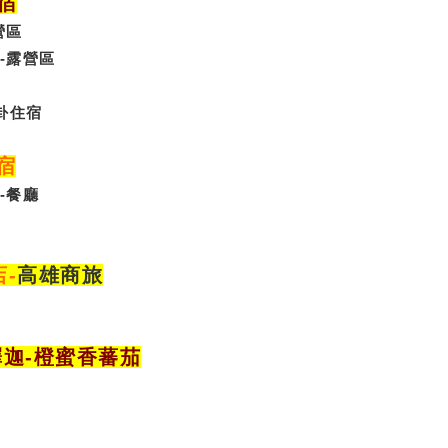
宿
營區
-露營區
卦
住宿
宿
-
餐廳
店
-
高雄商旅
釋迦-橙蜜香蕃茄