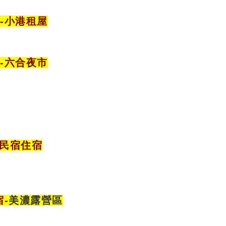
-小港租屋
宿
-六合夜市
樓民宿住宿
宿
-
美濃露營區