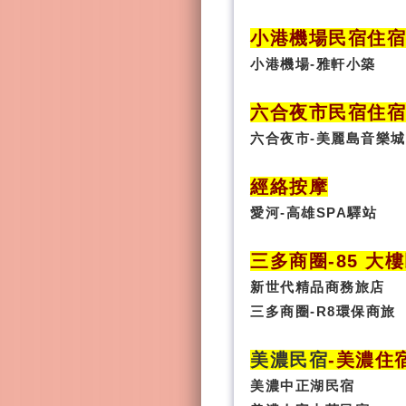
小港機場民宿住宿
小港機場-雅軒小築
六合夜市民宿
住
六合夜市-美麗島音樂城
經絡按摩
愛河-高雄SPA驛站
三多商圈
-85 大
新世代精品商務旅店
三多商圈-R8環保商旅
美濃民宿
-
美濃住
美濃中正湖民宿