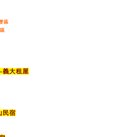
營區
營區
宿
-義大租屋
山民宿