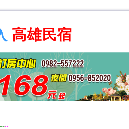
高雄民宿
入
---
--