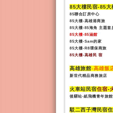
85大樓民宿-
85
85聯合訂房中心
85大樓-高雄港商旅
85大樓-85海角 主題套
85大樓-85涵館
85大樓-Sam的家
85大樓-R8環保商旅
85大樓
-
高雄民 宿
高雄旅館
-
高雄飯
新世代精品商務旅店
火車站民宿
住宿
-
後驛站-紙飛機青年旅館
駁二西子灣民宿