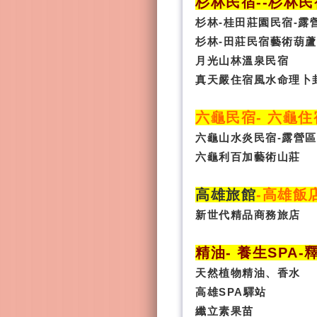
杉林民宿
-
-杉林民
杉林-桂田莊園民宿-露
杉林-田莊民宿藝術葫蘆
月光山林溫泉民宿
真天嚴住宿風水命理卜
六龜民宿
-
六龜住
六龜山水炎民宿-露營區
六龜利百加藝術山莊
高雄旅館
-
高雄飯
新世代精品商務旅店
精油- 養生SPA
-
天然植物精油、香水
高雄SPA驛站
纖立素果苗