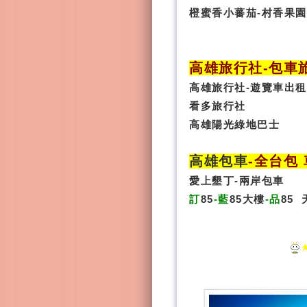
橙蜜香小蕃茄-村香果園
高雄旅行社
-
包車
高雄旅行社
-
遊覽車出租
看多旅行社
高雄陽光綠地巴士
高雄包車
-
全台包 
愛上墾丁-兩岸包車
訂
85
-藍
85大樓
-品
85