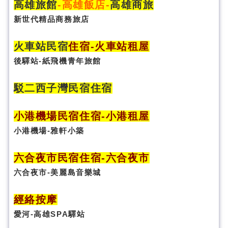
高雄旅館
-
高雄飯店
-
高雄商旅
新世代精品商務旅店
火車站民宿
住宿
-火車站租屋
後驛站-紙飛機青年旅館
駁二西子灣民宿住宿
小港機場民宿住宿-小港租屋
小港機場-雅軒小築
六合夜市民宿
住宿
-六合夜市
六合夜市-美麗島音樂城
經絡按摩
愛河-高雄SPA驛站