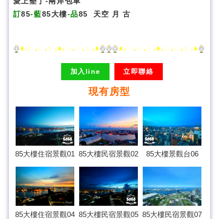
愛上墾丁-兩岸包車
訂
85
-藍
85大樓
-品
85
天空
月
古
加入line
立即聯絡
現有房型
85大樓民宿景觀02
85大樓住宿景觀01
85大樓景觀台06
85大樓住宿景觀04
85大樓民宿景觀07
85大樓民宿景觀05