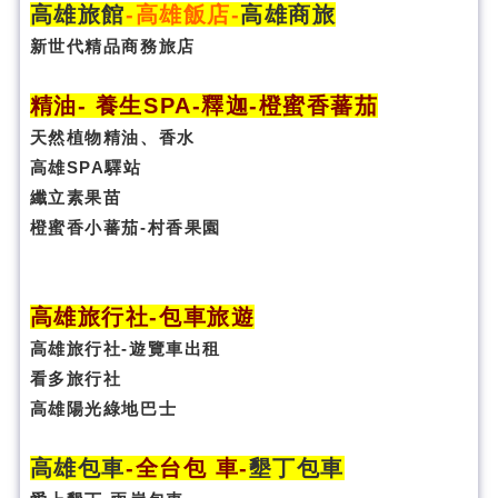
高雄旅館
-
高雄飯店
-
高雄商旅
新世代精品商務旅店
精油- 養生SPA
-
釋迦-橙蜜香蕃茄
天然植物精油、香水
高雄SPA驛站
纖立素果苗
橙蜜香小蕃茄-村香果園
高雄旅行社
-
包車旅遊
高雄旅行社
-
遊覽車出租
看多旅行社
高雄陽光綠地巴士
高雄包車
-
全台包 車
-
墾丁包車