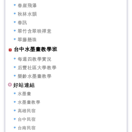
春崖飛瀑
秋林水韻
春訊
翠竹含翠映禪意
翠藤懸珠
台中水墨畫教學班
每週四教學實況
后豐社區大學教學
樂齡水墨畫教學
好站連結
水墨畫
水墨畫教學
高雄民宿
台中民宿
台南民宿