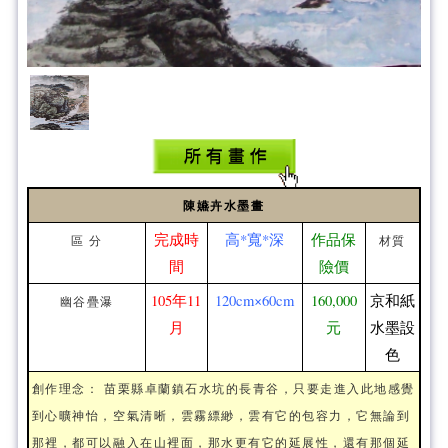
陳嬿卉水墨畫
完成時
高*寬*深
作品保
區 分
材質
間
險價
105年11
120cm×60cm
160,000
京和紙
幽谷疊瀑
月
元
水墨設
色
創作理念： 苗栗縣卓蘭鎮石水坑的長青谷，只要走進入此地感覺
到心曠神怡，空氣清晰，雲霧縹緲，雲有它的包容力，它無論到
那裡，都可以融入在山裡面，那水更有它的延展性，還有那個延