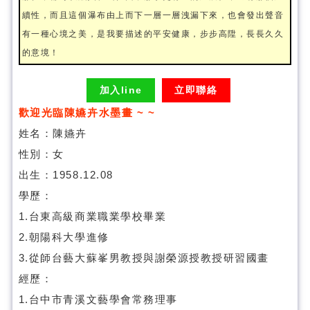
續性，而且這個瀑布由上而下一層一層洩漏下來，也會發出聲音
有一種心境之美，是我要描述的平安健康，步步高陞，長長久久
的意境！
加入line
立即聯絡
歡迎光臨陳嬿卉水墨畫 ~ ~
姓名：陳嬿卉
性別：女
出生：1958.12.08
學歷：
1.台東高級商業職業學校畢業
2.朝陽科大學進修
3.從師台藝大蘇峯男教授與謝榮源授教授研習國畫
經歷：
1.台中市青溪文藝學會常務理事