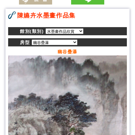
陳嬿卉水墨畫作品集
館別(類別)
房型
幽谷疊瀑