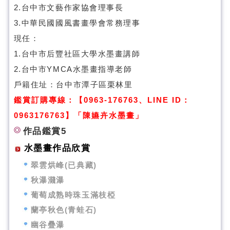
2.台中市文藝作家協會理事長
3.中華民國國風書畫學會常務理事
現任：
1.台中市后豐社區大學水墨畫講師
2.台中市YMCA水墨畫指導老師
戶籍住址：台中市潭子區栗林里
鑑賞訂購專線：【0963-176763、LINE ID：
0963176763】「陳嬿卉水墨畫」
作品鑑賞5
水墨畫作品欣賞
翠雲烘峰(已典藏)
秋瀑濺瀑
葡萄成熟時珠玉滿枝椏
蘭亭秋色(青蛙石)
幽谷疊瀑