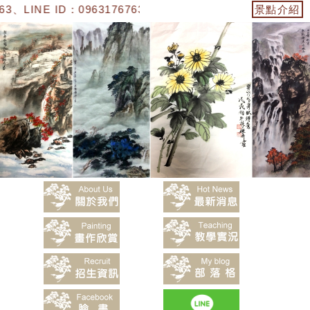
、LINE ID：0963176763】「陳嬿卉水墨畫」
景點介紹