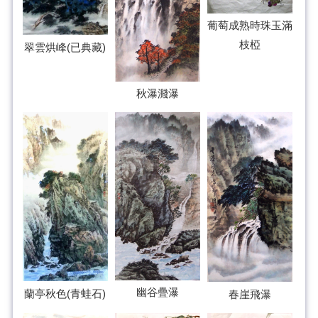
葡萄成熟時珠玉滿
枝椏
翠雲烘峰(已典藏)
秋瀑濺瀑
幽谷疊瀑
蘭亭秋色(青蛙石)
春崖飛瀑