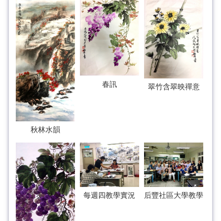
春訊
翠竹含翠映禪意
秋林水韻
每週四教學實況
后豐社區大學教學