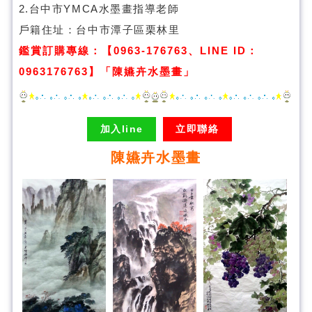
2.台中市YMCA水墨畫指導老師
戶籍住址：台中市潭子區栗林里
鑑賞訂購專線：【0963-176763、LINE ID：
0963176763】「陳嬿卉水墨畫」
加入line
立即聯絡
陳嬿卉水墨畫