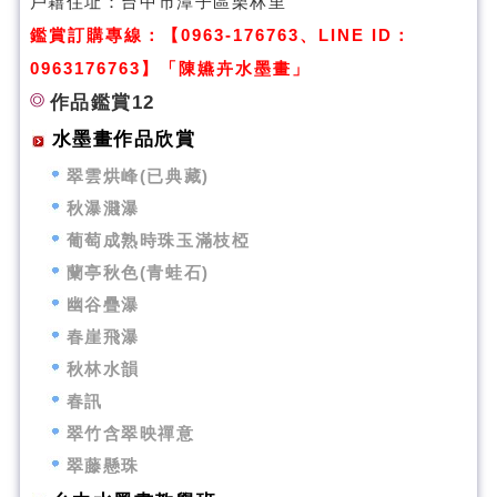
戶籍住址：台中市潭子區栗林里
鑑賞訂購專線：【0963-176763、LINE ID：
0963176763】「陳嬿卉水墨畫」
作品鑑賞12
水墨畫作品欣賞
翠雲烘峰(已典藏)
秋瀑濺瀑
葡萄成熟時珠玉滿枝椏
蘭亭秋色(青蛙石)
幽谷疊瀑
春崖飛瀑
秋林水韻
春訊
翠竹含翠映禪意
翠藤懸珠