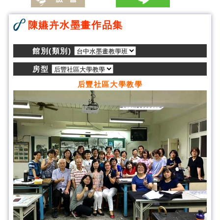
陳嬿卉水墨畫作品集
館別(類別)
房型
后豐社區大學教學