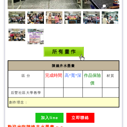
陳嬿卉水墨畫
完成時間
高*寬*深
作品保險
區 分
材質
價
后豐社區大學教學
創作理念：
加入line
立即聯絡
歡迎光臨陳嬿卉水墨畫 ~ ~