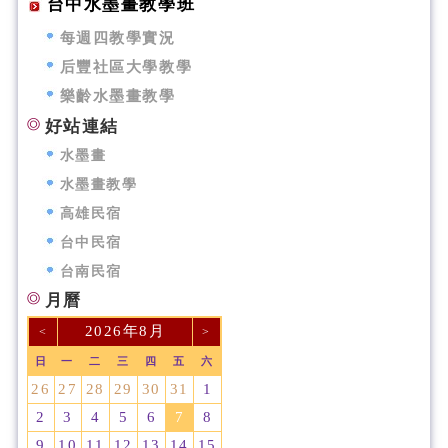
台中水墨畫教學班
每週四教學實況
后豐社區大學教學
樂齡水墨畫教學
好站連結
水墨畫
水墨畫教學
高雄民宿
台中民宿
台南民宿
月曆
2026年8月
<
>
日
一
二
三
四
五
六
26
27
28
29
30
31
1
2
3
4
5
6
7
8
9
10
11
12
13
14
15