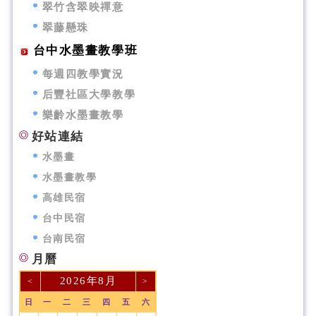
翠竹含翠映禪意
翠藤懸珠
台中水墨畫教學班
每週四教學實況
后豐社區大學教學
樂齡水墨畫教學
好站連結
水墨畫
水墨畫教學
高雄民宿
台中民宿
台南民宿
月曆
2026年8月
<
>
日
一
二
三
四
五
六