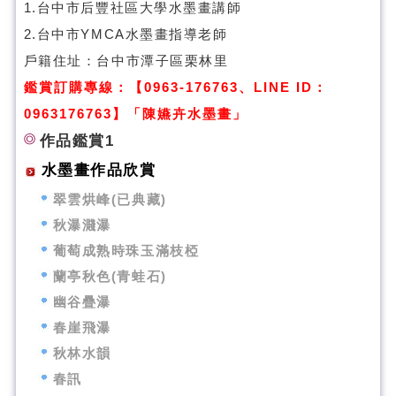
1.台中市后豐社區大學水墨畫講師
2.台中市YMCA水墨畫指導老師
戶籍住址：台中市潭子區栗林里
鑑賞訂購專線：【0963-176763、LINE ID：
0963176763】「陳嬿卉水墨畫」
作品鑑賞1
水墨畫作品欣賞
翠雲烘峰(已典藏)
秋瀑濺瀑
葡萄成熟時珠玉滿枝椏
蘭亭秋色(青蛙石)
幽谷疊瀑
春崖飛瀑
秋林水韻
春訊