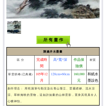
陳嬿卉水墨畫
完成時
高*寬*深
作品保
區 分
材質
間
險價
105年12
120cm×60cm
160,000
和紙水
翠雲烘峰(已典藏)
月
元
墨設色
創作理念： 用乾濕筆勾勒渲染出青山聳立、雲霧縹緲、流水淙
淙、翠林掩映的景物，這如詩如畫的山林雲影，置身其境真令人
心曠神怡。