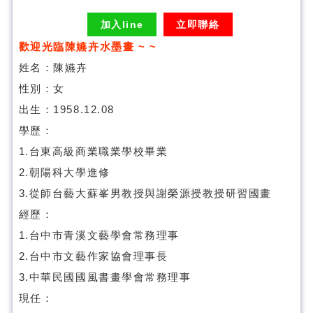
加入line
立即聯絡
歡迎光臨陳嬿卉水墨畫 ~ ~
姓名：陳嬿卉
性別：女
出生：1958.12.08
學歷：
1.台東高級商業職業學校畢業
2.朝陽科大學進修
3.從師台藝大蘇峯男教授與謝榮源授教授研習國畫
經歷：
1.台中市青溪文藝學會常務理事
2.台中市文藝作家協會理事長
3.中華民國國風書畫學會常務理事
現任：