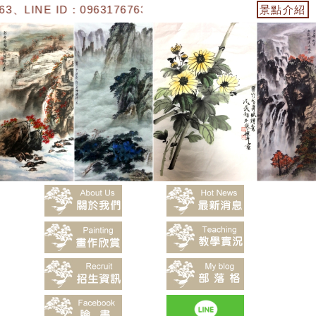
、LINE ID：0963176763】「陳嬿卉水墨畫」
景點介紹