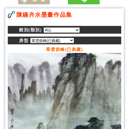
陳嬿卉水墨畫作品集
館別(類別)
房型
翠雲烘峰(已典藏)