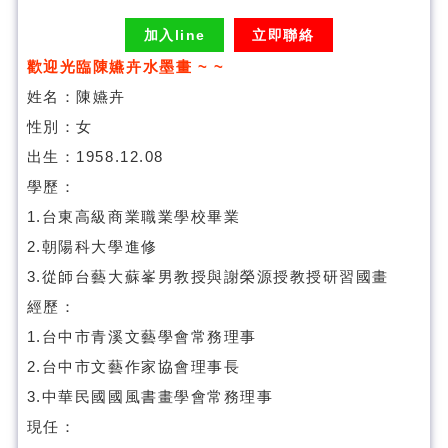
加入line
立即聯絡
歡迎光臨陳嬿卉水墨畫 ~ ~
姓名：陳嬿卉
性別：女
出生：1958.12.08
學歷：
1.台東高級商業職業學校畢業
2.朝陽科大學進修
3.從師台藝大蘇峯男教授與謝榮源授教授研習國畫
經歷：
1.台中市青溪文藝學會常務理事
2.台中市文藝作家協會理事長
3.中華民國國風書畫學會常務理事
現任：