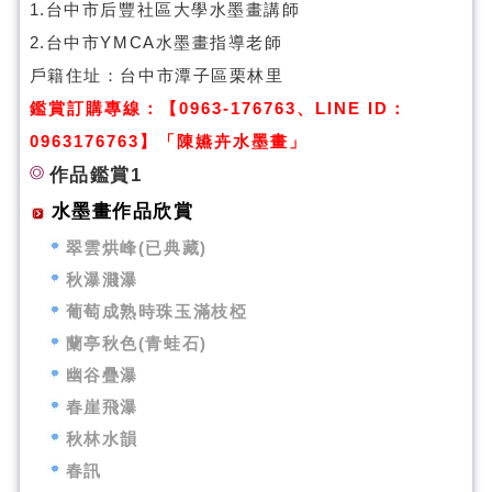
1.台中市后豐社區大學水墨畫講師
2.台中市YMCA水墨畫指導老師
戶籍住址：台中市潭子區栗林里
鑑賞訂購專線：【0963-176763、LINE ID：
0963176763】「陳嬿卉水墨畫」
作品鑑賞1
水墨畫作品欣賞
翠雲烘峰(已典藏)
秋瀑濺瀑
葡萄成熟時珠玉滿枝椏
蘭亭秋色(青蛙石)
幽谷疊瀑
春崖飛瀑
秋林水韻
春訊