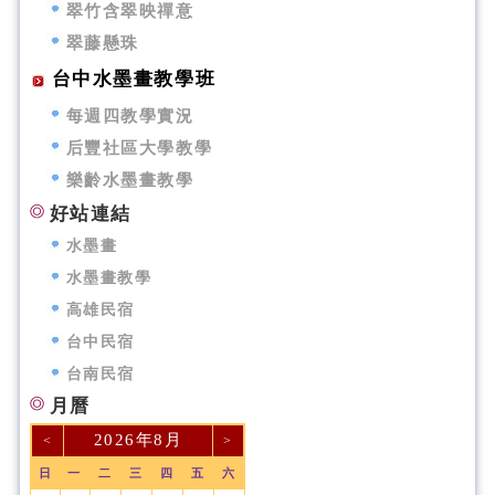
翠竹含翠映禪意
翠藤懸珠
台中水墨畫教學班
每週四教學實況
后豐社區大學教學
樂齡水墨畫教學
好站連結
水墨畫
水墨畫教學
高雄民宿
台中民宿
台南民宿
月曆
2026年8月
<
>
日
一
二
三
四
五
六