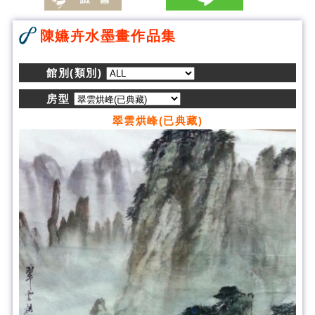
陳嬿卉水墨畫作品集
館別(類別)
房型
翠雲烘峰(已典藏)