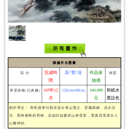
陳嬿卉水墨畫
完成時
高*寬*深
作品保
區 分
材質
間
險價
105年12
120cm×60cm
160,000
和紙水
翠雲烘峰(已典藏)
月
元
墨設色
創作理念： 用乾濕筆勾勒渲染出青山聳立、雲霧縹緲、流水淙
淙、翠林掩映的景物，這如詩如畫的山林雲影，置身其境真令人
心曠神怡。