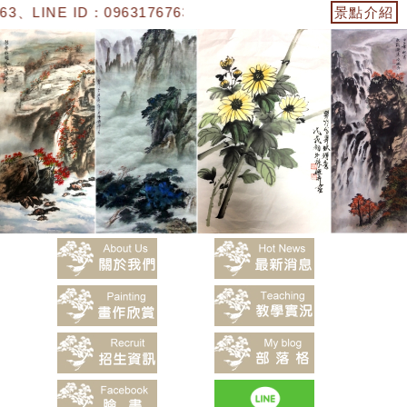
、LINE ID：0963176763】「陳嬿卉水墨畫」
景點介紹