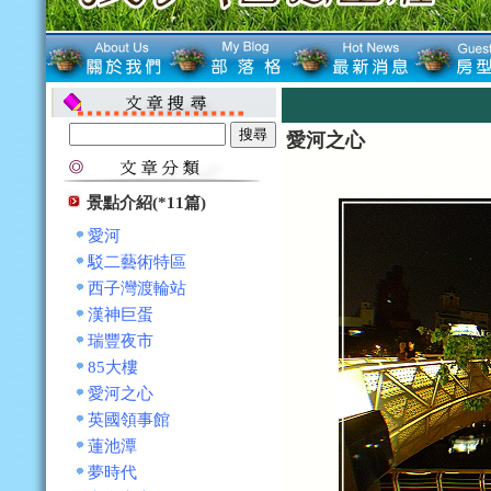
愛河之心
景點介紹(*11篇)
愛河
駁二藝術特區
西子灣渡輪站
漢神巨蛋
瑞豐夜市
85大樓
愛河之心
英國領事館
蓮池潭
夢時代