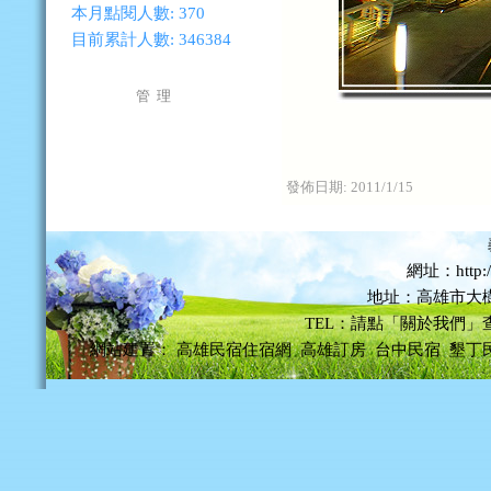
本月點閱人數:
370
目前累計人數:
346384
管 理
發佈日期:
2011/1/15
網址：http://
地址：高雄市大樹
TEL：請點「關於我們」
網站建置：
高雄民宿住宿網
高雄訂房
台中民宿
墾丁