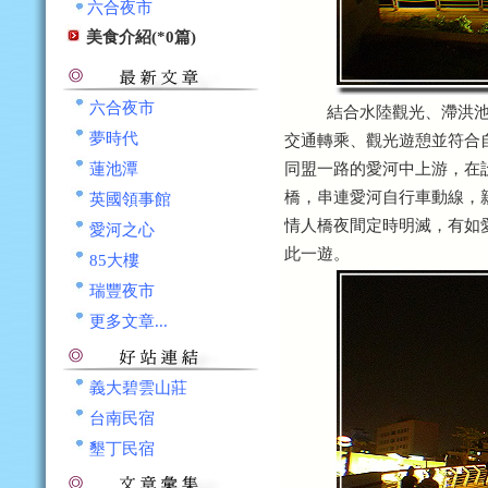
六合夜市
美食介紹(*0篇)
六合夜市
結合水陸觀光、滯洪池與
交通轉乘、觀光遊憩並符合
夢時代
同盟一路的愛河中上游，在
蓮池潭
橋，串連愛河自行車動線，
英國領事館
情人橋夜間定時明滅，有如
愛河之心
此一遊。
85大樓
瑞豐夜市
更多文章...
義大碧雲山莊
台南民宿
墾丁民宿