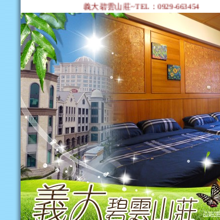
義大碧雲山莊~TEL：0929-663454