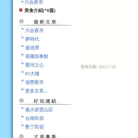
六合夜市
美食介紹(*0篇)
六合夜市
夢時代
蓮池潭
英國領事館
愛河之心
發佈日期:
2012/7/29
85大樓
瑞豐夜市
更多文章...
義大碧雲山莊
台南民宿
墾丁民宿