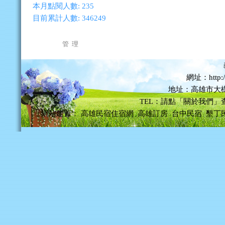
本月點閱人數:
235
目前累計人數:
346249
管 理
網址：http://
地址：高雄市大樹
TEL：請點「關於我們」
網站建置：
高雄民宿住宿網
高雄訂房
台中民宿
墾丁