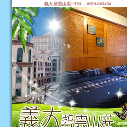
義大碧雲山莊~TEL：0929-663454