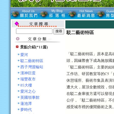
駁二藝術特區
景點介紹(*11篇)
「駁二藝術特區」原本是高
愛河
頭，因緣際會下成為施放國
駁二藝術特區
「駁二藝術特區」主要的結
西子灣渡輪站
漢神巨蛋
工作坊、研習教室等的C5
瑞豐夜市
休憩場所、藝術市集及表演
85大樓
遭大火，屋頂全數燒毀，但
愛河之心
在駁二倉庫後方還可以發現
英國領事館
公仔，「駁二藝術特區」不
蓮池潭
感受城市裡的優閒藝術之美
夢時代