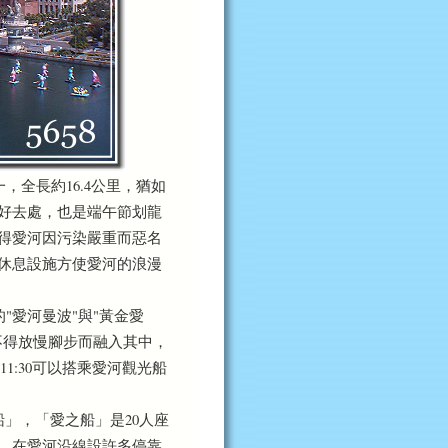
長約16.4公里，猶如
好去處，也是端午節划龍
得愛河因污染嚴重而惡名
休息設施方使愛河的浪漫
愛河曼波"與"黃金愛
不得放慢腳步而融入其中，
1:30可以搭乘愛河觀光船
」，「愛之船」是20人座
，在愛河沿線設許多停靠