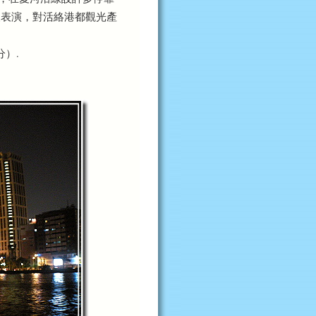
人表演，對活絡港都觀光產
分）.