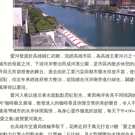
愛河發源於高雄縣仁武鄉，流經高雄市區，為高雄主要河川之一，全
城市的母親之河。下游河岸整治而成河濱公園，是市區內散步休憩的
舟與元宵節燈會的舞台。過去由於工業污染與都市廢水排放不當，使
昭彰，但近年來經政府努力整治，並陸續在河岸兩旁進行綠化，闢建
風華得以重現。
愛河入夜以後沿著水面點點霓虹彩光，東西兩岸各具不同情調的"
河"咖啡藝文廣場，散發迷人的咖啡香及快慢交替的美妙樂音，令人
讓港灣城市的水岸休閒風情，為身心靈作徹底的放鬆，每天下午4:00~1
(愛之船)遊覽愛河風光。
在高雄市交通局積極爭取下，花將近四千萬元打造15艘「愛之船
的動力引擎小型觀光船，以愛神「丘比特」及七對國際知名情侶命名