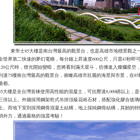
東帝士85大樓是南台灣最高的觀景台，也是高雄市地標景觀之一，
全世界第二快速的夢幻電梯，每分鐘上昇速度600公尺，只需43秒即可
120公尺時，燈光開始變暗，您將看到滿天星斗，彷佛進入燦爛星空
到達75樓南台灣最高的觀景台，俯瞰高雄市壯麗的海景與市景，在8
港都。
85大樓是全台灣首棟使用高性能的混凝土，可抗壓達8,000磅以上，
三倍以上。外牆採用鋼架乾式吊掛頂級花崗石材，搭配強化膠合玻璃帷幕
上。而地下室則採用鋼骨混凝土結構，地上採純鋼骨結構，其韌的特
消外力，通過嚴格的強震考驗！