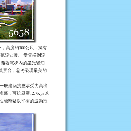
高度約300公尺，擁有
抵達75樓。 當電梯到達
，隨著電梯內的星光變幻，
5觀景台，您將發現最美的
是一般建築抗壓承受力高出
，可抗風壓12.7Kpa以
性能輕鬆以平衡的波動抵