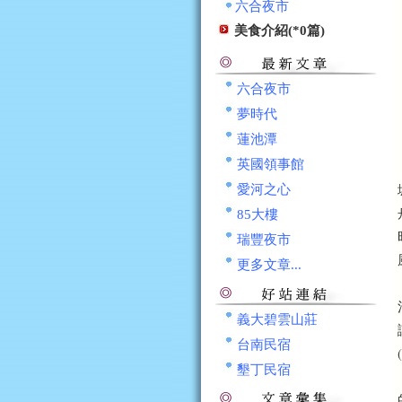
六合夜市
美食介紹(*0篇)
六合夜市
夢時代
蓮池潭
英國領事館
愛河之心
85大樓
瑞豐夜市
更多文章...
義大碧雲山莊
台南民宿
墾丁民宿