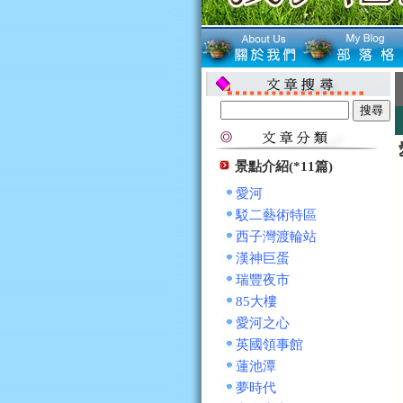
景點介紹(*11篇)
愛河
駁二藝術特區
西子灣渡輪站
漢神巨蛋
瑞豐夜市
85大樓
愛河之心
英國領事館
蓮池潭
夢時代