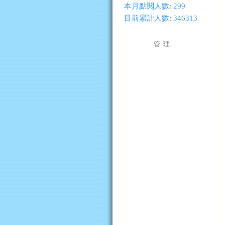
本月點閱人數:
299
目前累計人數:
346313
管 理