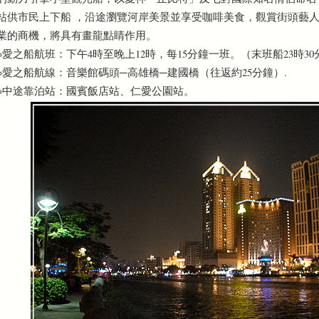
站供市民上下船 ，沿途瀏覽河岸美景並享受咖啡美食，觀賞街頭藝
業的商機，將具有畫龍點睛作用。
※愛之船航班：下午4時至晚上12時，每15分鐘一班。（末班船23時30
※愛之船航線：音樂館碼頭─高雄橋─建國橋（往返約25分鐘）.
※中途靠泊站：國賓飯店站、仁愛公園站。