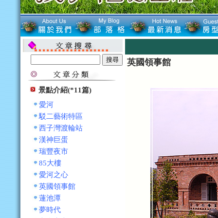
英國領事館
景點介紹(*11篇)
愛河
駁二藝術特區
西子灣渡輪站
漢神巨蛋
瑞豐夜市
85大樓
愛河之心
英國領事館
蓮池潭
夢時代