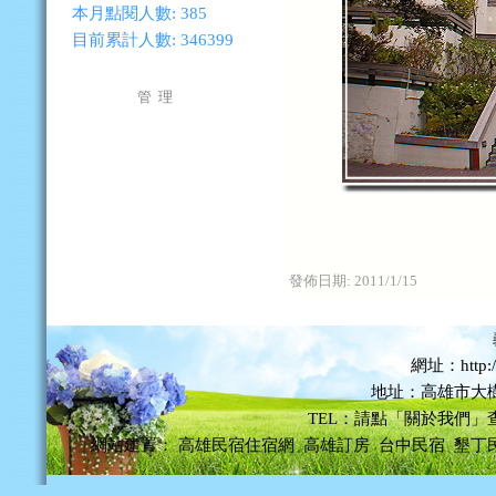
本月點閱人數:
385
目前累計人數:
346399
管 理
發佈日期:
2011/1/15
網址：http://
地址：高雄市大樹
TEL：請點「關於我們」
網站建置：
高雄民宿住宿網
高雄訂房
台中民宿
墾丁