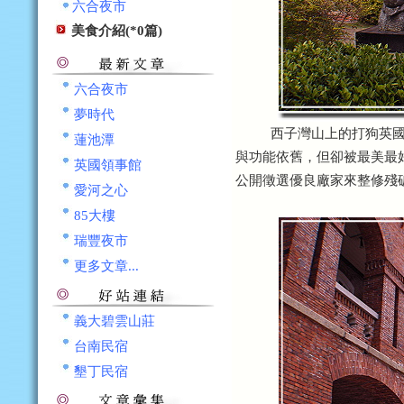
六合夜市
美食介紹(*0篇)
六合夜市
夢時代
西子灣山上的打狗英國領
蓮池潭
與功能依舊，但卻被最美最好
英國領事館
公開徵選優良廠家來整修殘
愛河之心
85大樓
瑞豐夜市
更多文章...
義大碧雲山莊
台南民宿
墾丁民宿