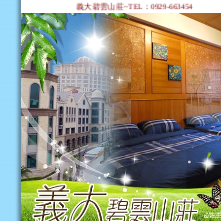
義大碧雲山莊~TEL：0929-663454