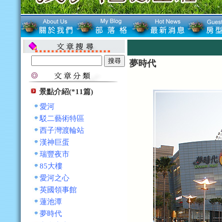
夢時代
景點介紹(*11篇)
愛河
駁二藝術特區
西子灣渡輪站
漢神巨蛋
瑞豐夜市
85大樓
愛河之心
英國領事館
蓮池潭
夢時代