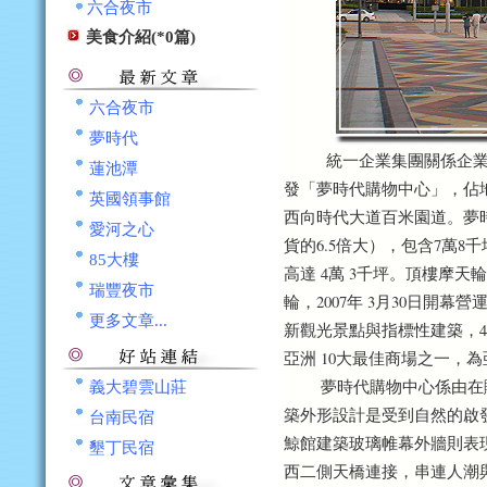
六合夜市
美食介紹(*0篇)
六合夜市
夢時代
統一企業集團關係企業，在
蓮池潭
發「夢時代購物中心」，佔地1
英國領事館
西向時代大道百米園道。夢時
愛河之心
貨的6.5倍大），包含7萬8千
85大樓
高達 4萬 3千坪。頂樓摩天輪標
瑞豐夜市
輪，2007年 3月30日開
更多文章...
新觀光景點與指標性建築，4月 
亞洲 10大最佳商場之一，
夢時代購物中心係由在購物
義大碧雲山莊
築外形設計是受到自然的啟
台南民宿
鯨館建築玻璃帷幕外牆則表
墾丁民宿
西二側天橋連接，串連人潮