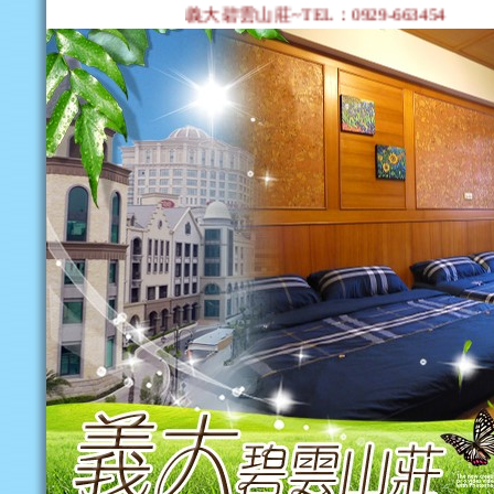
義大碧雲山莊~TEL：0929-663454