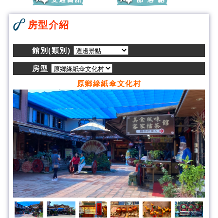
房型介紹
館別(類別)
房型
原鄉緣紙傘文化村