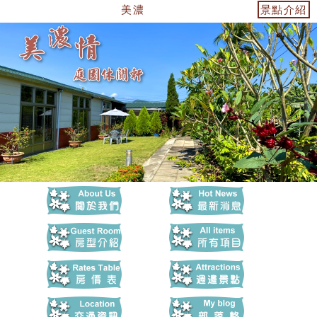
美濃情庭園休閒軒民宿-民宿包棟-麻將-卡
景點介紹