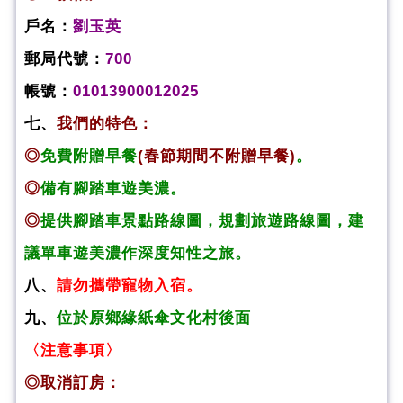
戶名：
劉玉英
郵局代號：
700
帳號：
01013900012025
七、
我們的特色：
◎
免費附贈早餐
(春節期間不附贈早餐)
。
◎
備有腳踏車遊美濃。
◎
提供腳踏車景點路線圖，規劃旅遊路線圖，建
議單車遊美濃作深度知性之旅。
八、
請勿攜帶寵物入宿。
九、
位於原鄉緣紙傘文化村後面
〈注意事項〉
◎取消訂房：