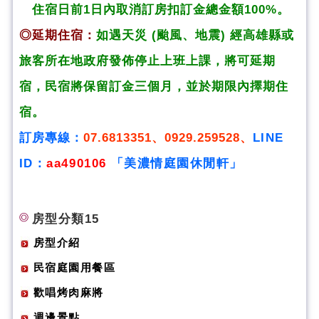
住宿日前1日內取消訂房扣訂金總金額100%。
◎延期住宿：
如遇天災 (颱風、地震) 經高雄縣或
旅客所在地政府發佈停止上班上課，將可延期
宿，民宿將
保留訂金三個月，並於期限內擇期住
宿。
訂房專線：
07.6813351、0929.259528、
LINE
ID：
aa490106
「美濃情庭園休閒軒」
房型分類15
房型介紹
民宿庭園用餐區
歡唱烤肉麻將
週邊景點