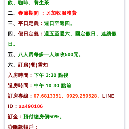
飲、咖啡、養生茶
二、
春節期間 ：另加收服務費
三、
平日定義：
週日至週四。
四、
假日定義：
週五至週六、國定假日、連續假
日。
五、
八人房每多一人加收500元。
六、
訂房(餐)需知
入房時間：
下午 3:30 點後
退房時間：
中午 10:30 點前
訂房專線：
07.6813351、0929.259528、
LINE
ID：
aa490106
訂金：
預付總房價50%。
◎匯款帳戶：