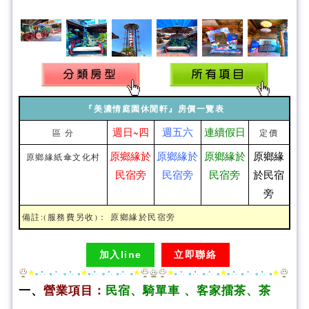
『美濃情庭園休閒軒』房價一覽表
週日~四
週五六
連續假日
區 分
定價
原鄉緣於
原鄉緣於
原鄉緣於
原鄉緣
原鄉緣紙傘文化村
民宿旁
民宿旁
民宿旁
於民宿
旁
備註:(服務費另收)： 原鄉緣於民宿旁
加入line
立即聯絡
一、
營業項目：
民宿、騎單車 、客家擂茶、茶