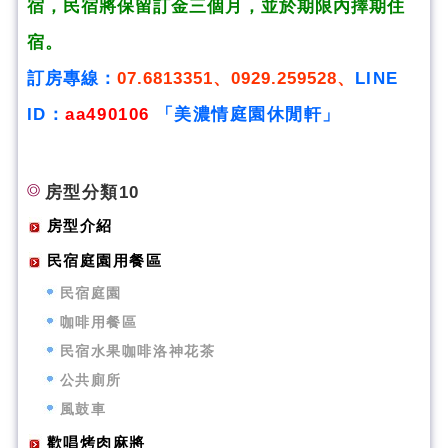
宿，民宿將
保留訂金三個月，並於期限內擇期住
宿。
訂房專線：
07.6813351、0929.259528、
LINE
ID：
aa490106
「美濃情庭園休閒軒」
房型分類10
房型介紹
民宿庭園用餐區
民宿庭園
咖啡用餐區
民宿水果咖啡洛神花茶
公共廁所
風鼓車
歡唱烤肉麻將