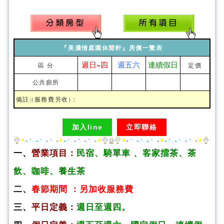
『美濃情庭園休閒軒』房價一覽表
週日~四
週五六
連續假日
區 分
定價
公共廁所
備註:(服務費另收)：
加入line
立即聯絡
一、
營業項目：
民宿、騎單車 、客家擂茶、茶
飲、咖啡、養生茶
二、
春節期間 ：另加收服務費
三、
平日定義：
週日至週四。