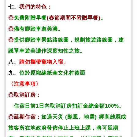
七、
我們的特色：
◎
免費附贈早餐
(春節期間不附贈早餐)
。
◎
備有腳踏車遊美濃。
◎
提供腳踏車景點路線圖，規劃旅遊路線圖，建
議單車遊美濃作深度知性之旅。
八、
請勿攜帶寵物入宿。
九、
位於原鄉緣紙傘文化村後面
〈注意事項〉
◎取消訂房：
住宿日前1日內取消訂房扣訂金總金額100%。
◎延期住宿：
如遇天災 (颱風、地震) 經高雄縣或
旅客所在地政府發佈停止上班上課，將可延期