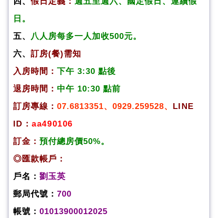
四、
假日定義：
週五至週六、國定假日、連續假
日。
五、
八人房每多一人加收500元。
六、
訂房(餐)需知
入房時間：
下午 3:30 點後
退房時間：
中午 10:30 點前
訂房專線：
07.6813351、0929.259528、
LINE
ID：
aa490106
訂金：
預付總房價50%。
◎匯款帳戶：
戶名：
劉玉英
郵局代號：
700
帳號：
01013900012025