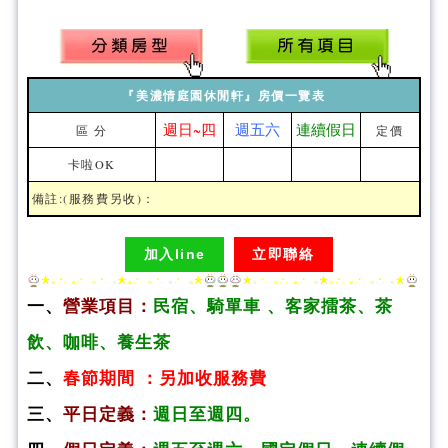
『美濃情庭園休閒軒』房價一覽表
週日~四
週五六
連續假日
區 分
定價
卡啦OK
備註:(服務費另收)：
加入line
立即聯絡
一、
營業項目：
民宿、騎單車 、客家擂茶、茶
飲、咖啡、養生茶
二、
春節期間 ：另加收服務費
三、
平日定義：
週日至週四。