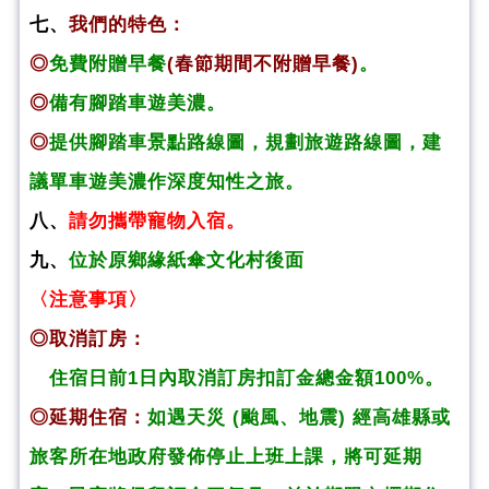
七、
我們的特色：
◎
免費附贈早餐
(春節期間不附贈早餐)
。
◎
備有腳踏車遊美濃。
◎
提供腳踏車景點路線圖，規劃旅遊路線圖，建
議單車遊美濃作深度知性之旅。
八、
請勿攜帶寵物入宿。
九、
位於原鄉緣紙傘文化村後面
〈注意事項〉
◎取消訂房：
住宿日前1日內取消訂房扣訂金總金額100%。
◎延期住宿：
如遇天災 (颱風、地震) 經高雄縣或
旅客所在地政府發佈停止上班上課，將可延期