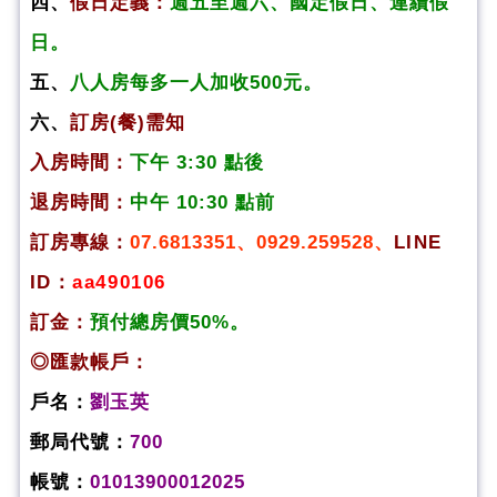
四、
假日定義：
週五至週六、國定假日、連續假
日。
五、
八人房每多一人加收500元。
六、
訂房(餐)需知
入房時間：
下午 3:30 點後
退房時間：
中午 10:30 點前
訂房專線：
07.6813351、0929.259528、
LINE
ID：
aa490106
訂金：
預付總房價50%。
◎匯款帳戶：
戶名：
劉玉英
郵局代號：
700
帳號：
01013900012025