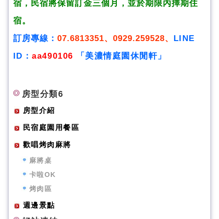
宿，民宿將
保留訂金三個月，並於期限內擇期住
宿。
訂房專線：
07.6813351、0929.259528、
LINE
ID：
aa490106
「美濃情庭園休閒軒」
房型分類6
房型介紹
民宿庭園用餐區
歡唱烤肉麻將
麻將桌
卡啦OK
烤肉區
週邊景點