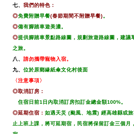
七、
我們的特色：
◎
免費附贈早餐
(春節期間不附贈早餐)
。
◎
備有腳踏車遊美濃。
◎
提供腳踏車景點路線圖，規劃旅遊路線圖，建議
之旅。
八、
請勿攜帶寵物入宿。
九、
位於原鄉緣紙傘文化村後面
〈注意事項〉
◎取消訂房：
住宿日前1日內取消訂房扣訂金總金額100%。
◎延期住宿：
如遇天災 (颱風、地震) 經高雄縣或
止上班上課，將可延期宿，民宿將
保留訂金三個月