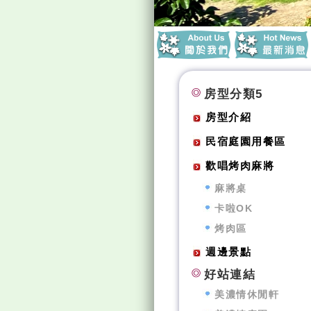
房型分類5
房型介紹
民宿庭園用餐區
歡唱烤肉麻將
麻將桌
卡啦OK
烤肉區
週邊景點
好站連結
美濃情休閒軒