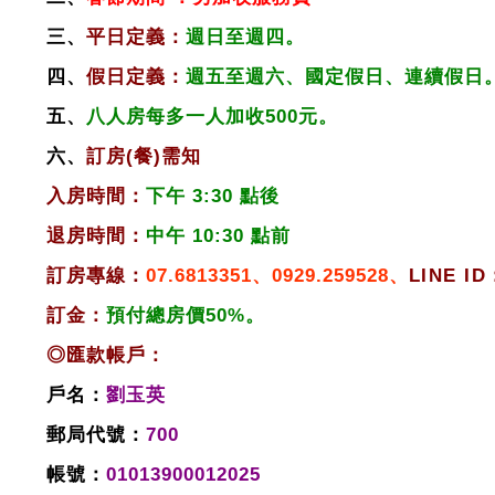
三、
平日定義：
週日至週四。
四、
假日定義：
週五至週六、國定假日、連續假日
五、
八人房每多一人加收500元。
六、
訂房(餐)需知
入房時間：
下午 3:30 點後
退房時間：
中午 10:30 點前
訂房專線：
07.6813351、0929.259528、
LINE ID
訂金：
預付總房價50%。
◎匯款帳戶：
戶名：
劉玉英
郵局代號：
700
帳號：
01013900012025