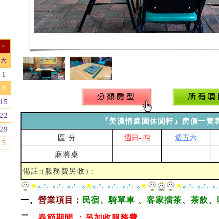
>
六
1
8
15
22
『美濃情庭園休閒軒』房價一覽
29
區 分
週日~四
週五六
5
麻將桌
備註:(服務費另收)：
一、
營業項目：
民宿、騎單車 、客家擂茶、茶飲、
二、
春節期間 ：另加收服務費