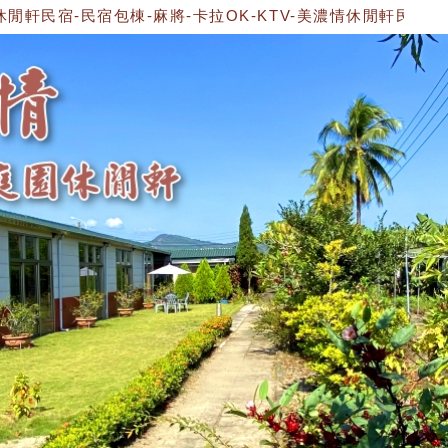
民宿-民宿包棟-麻將-卡拉OK-KTV-美濃情休閒軒民宿