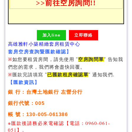
>>前往空房詢問!!
加入line
立即聯絡
高雄雅軒小築精緻套房租賃中心
套房空房查詢暨匯款確認】
※
如您要租賃房間，請先使用 "
空房詢問單
" 告知我
們您的需求，我們將會盡快回覆。
※
匯款完請填寫 "
已匯款租房確認單
" 通知我們.
【匯款資訊】
銀 行：台灣土地銀行 左營分行
銀行代號：005
帳 號：130-005-061386
※匯款後請務必來電確認【電話：0960-061-
051】。