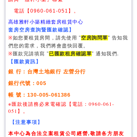
電話【0960-061-051】。
高雄雅軒小築精緻套房租賃中心
套房空房查詢暨匯款確認】
※
如您要租賃房間，請先使用 "
空房詢問單
" 告知我
們您的需求，我們將會盡快回覆。
※
匯款完請填寫 "
已匯款租房確認單
" 通知我們.
【匯款資訊】
銀 行：台灣土地銀行 左營分行
銀行代號：005
帳 號：130-005-061386
※匯款後請務必來電確認【電話：0960-061-
051】。
【注意事項】
本中心為合法立案租賃公司經營
,
敬請各方朋友