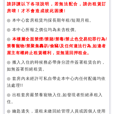
請詳讀以下各項說明，若無法配合，請勿租賃訂
房唷！才不會造成彼此困擾
!
◎
本中心套房租賃均採長期年租/短期月租。
◎
本中心所報之價位
均為未含稅價。
◎
本樓層全面禁煙
/
禁賭
/
禁毒
/
禁止色交易犯罪行為
/
禁養寵物
/
禁聚集轟趴
/
偷竊
/
及任何違法行為
,
如違者
屋主有權終止租賃權利，並無退回押租金。
◎
搬入
入住的時候務必帶身分證件簽署
租賃合約，
如無簽署拒絕租賃。
◎
套房內
未經許可私自帶走本中心內任何配備
均依
法處理
!!
◎
出租套房
嚴禁養寵物入住
,
如發現者拒絕承租入
住。
◎
鑰匙遺失，退租未繳回給管理人員或因個人使用