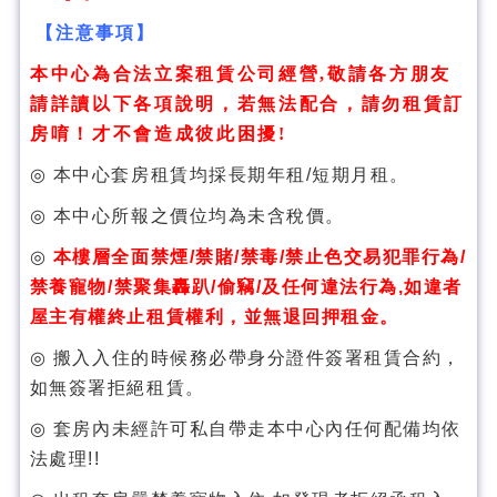
【注意事項】
本中心為合法立案租賃公司經營
,
敬請各方朋友
請詳讀以下各項說明，若無法配合，請勿租賃訂
房唷！才不會造成彼此困擾
!
◎
本中心套房租賃均採長期年租/短期月租。
◎
本中心所報之價位
均為未含稅價。
◎
本樓層全面禁煙
/
禁賭
/
禁毒
/
禁止色交易犯罪行為
/
禁養寵物
/
禁聚集轟趴
/
偷竊
/
及任何違法行為
,
如違者
屋主有權終止租賃權利，並無退回押租金。
◎
搬入
入住的時候務必帶身分證件簽署
租賃合約，
如無簽署拒絕租賃。
◎
套房內
未經許可私自帶走本中心內任何配備
均依
法處理
!!