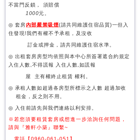
不當門反鎖， 須賠償
1000
元。
◎
套房
內部嚴禁吸煙
(
請
共同維護住宿品質
)
一但入
住發現
!
我們有權不予承租，及沒收
訂金或押金，
請共同維護住宿水準
。
◎
出租套房
房型均依照與本中心所簽署遮合約規定
入住人數
,
不得謊報
入住人數
,
如謊報
屋
主有權終止租賃
權利。
◎
承租人數如超過
各房型所標示之人數
超過
加收
租金，反之則不用。
◎
入住前請先與我們連絡以利安排。
※若您須要租賃套房或想進一步洽詢任何問題，
請與『雅軒小築』聯繫~
電話【0960-061-051】。