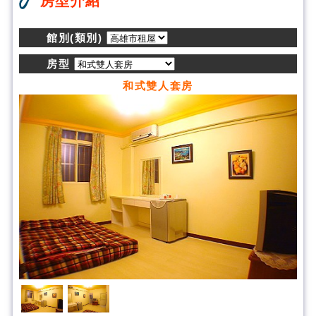
房型介紹
館別(類別)
房型
和式雙人套房