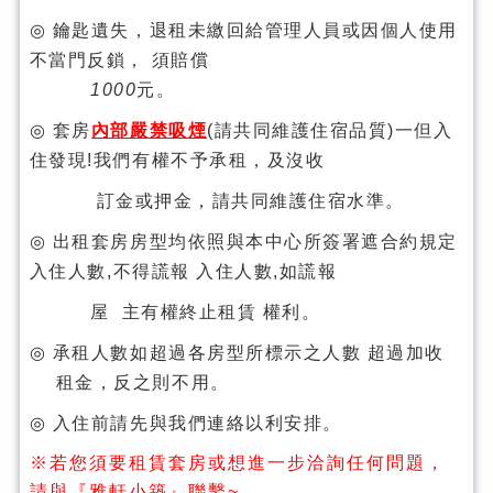
◎
鑰匙遺失，退租未繳回給管理人員或因個人使用
不當門反鎖， 須賠償
1000
元。
◎
套房
內部嚴禁吸煙
(
請
共同維護住宿品質
)
一但入
住發現
!
我們有權不予承租，及沒收
訂金或押金，
請共同維護住宿水準
。
◎
出租套房
房型均依照與本中心所簽署遮合約規定
入住人數
,
不得謊報
入住人數
,
如謊報
屋
主有權終止租賃
權利。
◎
承租人數如超過
各房型所標示之人數
超過
加收
租金，反之則不用。
◎
入住前請先與我們連絡以利安排。
※若您須要租賃套房或想進一步洽詢任何問題，
請與『雅軒小築』聯繫~