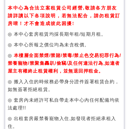
本中心為合法立案租賃公司經營
,
敬請各方朋友
請詳讀以下各項說明，若無法配合，請勿租賃訂
房唷！才不會造成彼此困擾
!
◎
本中心套房租賃均採長期年租/短期月租。
◎
本中心所報之價位
均為未含稅價。
◎
本樓層全面禁煙
/
禁賭
/
禁毒
/
禁止色交易犯罪行為
/
禁養寵物
/
禁聚集轟趴
/
偷竊
/
及任何違法行為
,
如違者
屋主有權終止租賃權利，並無退回押租金。
◎
搬入
入住的時候務必帶身分證件簽署
租賃合約，
如無簽署拒絕租賃。
◎
套房內
未經許可私自帶走本中心內任何配備
均依
法處理
!!
◎
出租套房
嚴禁養寵物入住
,
如發現者拒絕承租入
住。