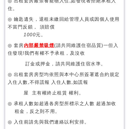
◎
出租套房
嚴禁養寵物入住
,
如發現者拒絕承租入
住。
◎
鑰匙遺失，退租未繳回給管理人員或因個人使用
不當門反鎖， 須賠償
1000
元。
◎
套房
內部嚴禁吸煙
(
請
共同維護住宿品質
)
一但入
住發現
!
我們有權不予承租，及沒收
訂金或押金，
請共同維護住宿水準
。
◎
出租套房
房型均依照與本中心所簽署遮合約規定
入住人數
,
不得謊報
入住人數
,
如謊報
屋
主有權終止租賃
權利。
◎
承租人數如超過
各房型所標示之人數
超過
加收
租金，反之則不用。
◎
入住前請先與我們連絡以利安排。