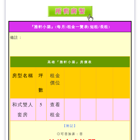
『雅軒小築』(每月)租金一覽表(短租/長租)
備註：
高雄『雅軒小築』房價表
租金
房型名稱
坪
價位
數
查看
和式雙人
5
租金
套房
【附記】
◎可否加床：否