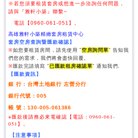
※若您須要租賃套房或想進一步洽詢任何問題，
請與『雅軒小築』聯繫~
電話【0960-061-051】。
高雄雅軒小築精緻套房租賃中心
套房空房查詢暨匯款確認】
※
如您要租賃房間，請先使用 "
空房詢問單
" 告知我
們您的需求，我們將會盡快回覆。
※
匯款完請填寫 "
已匯款租房確認單
" 通知我們.
【匯款資訊】
銀 行：台灣土地銀行 左營分行
銀行代號：005
帳 號：130-005-061386
※匯款後請務必來電確認【電話：0960-061-
051】。
【注意事項】