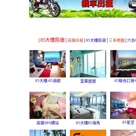
85大樓民宿
│
│
高雄住宿
│
85大樓民宿
│
三多商圈
│
六合
85大樓-85涵館
85聯合訂房
宜果旅居
85星空
高雄SPA驛站
85大樓85海角