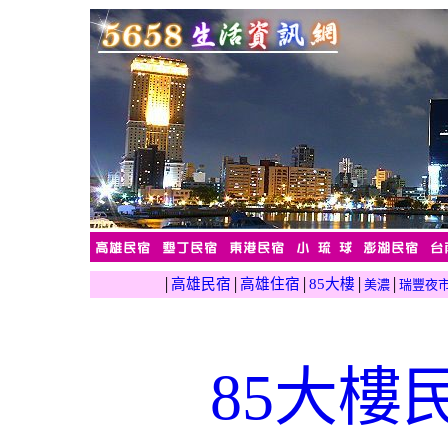
高雄民宿
高雄住宿
85大樓
│
│
│
│
美濃
│
瑞豐夜
85大樓