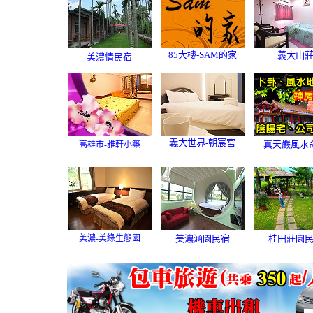
85大樓-SAM的家
義大山
美濃情民宿
義大世界-朝宸宮
真天嚴風水
高雄市-雅軒小築
美濃涵園民宿
美濃-美綠生態園
桂田莊園