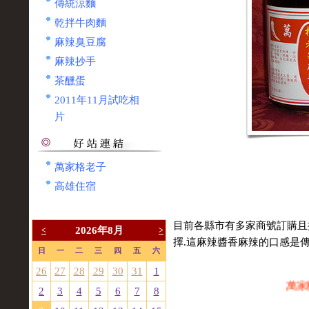
傳統涼麵
乾拌牛肉麵
麻辣臭豆腐
麻辣抄手
茶醺蛋
2011年11月試吃相
片
萬家格老子
高雄住宿
目前各縣市有多家商號訂購且
2026年8月
<
>
擇.這麻辣醬香麻辣的口感是傳
日
一
二
三
四
五
六
26
27
28
29
30
31
1
萬家格
2
3
4
5
6
7
8