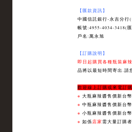
【匯款資訊】
中國信託銀行-永吉分行(代
帳號:4955-4034-341
戶名:萬永旭
【訂購說明】
即日起購買各種瓶裝麻辣醬
品將以最短時間寄出.請
歡迎線上訂購或來電訂購
※
大瓶麻辣醬售價新台
※
中瓶麻辣醬售價新台
※
小瓶麻辣醬售價新台
※
如係
店家
需大量訂購者