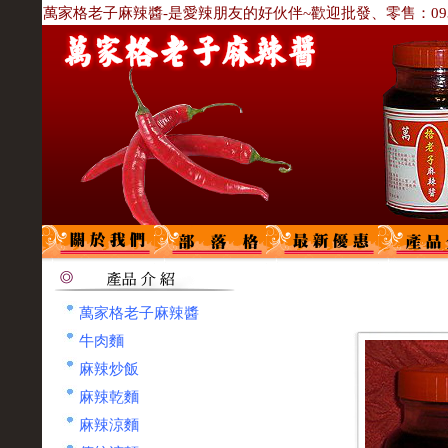
萬家格老子麻辣醬-是愛辣朋友的好伙伴~歡迎批發、零售：0933-
萬家格老子麻辣醬
牛肉麵
麻辣炒飯
麻辣乾麵
麻辣涼麵