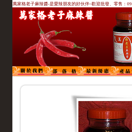
萬家格老子麻辣醬-是愛辣朋友的好伙伴~歡迎批發、零售：0933-