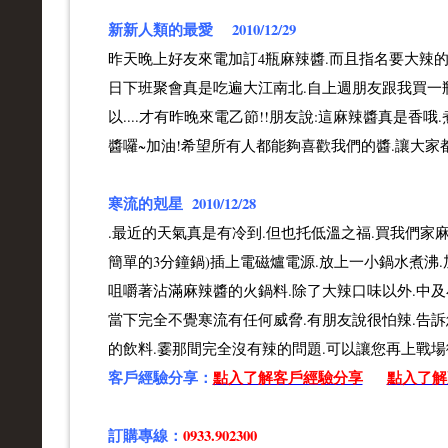
新新人類的最愛 2010/12/29
昨天晚上好友來電加訂4瓶麻辣醬.而且指名要大辣的
日下班聚會真是吃遍大江南北.自上週朋友跟我買一
以....才有昨晚來電乙節!!朋友說:這麻辣醬真是
醬囉~加油!希望所有人都能夠喜歡我們的醬.讓大家
寒流的剋星 2010/12/28
.最近的天氣真是有冷到.但也托低溫之福.買我們家
簡單的3分鐘鍋)插上電磁爐電源.放上一小鍋水煮沸
咀嚼著沾滿麻辣醬的火鍋料.除了大辣口味以外.中及
當下完全不覺寒流有任何威脅.有朋友說很怕辣.告訴
的飲料.霎那間完全沒有辣的問題.可以讓您再上戰場衝
客戶經驗分享：
點入了解客戶經驗分享
點入了解
訂購專線：
0933.902300