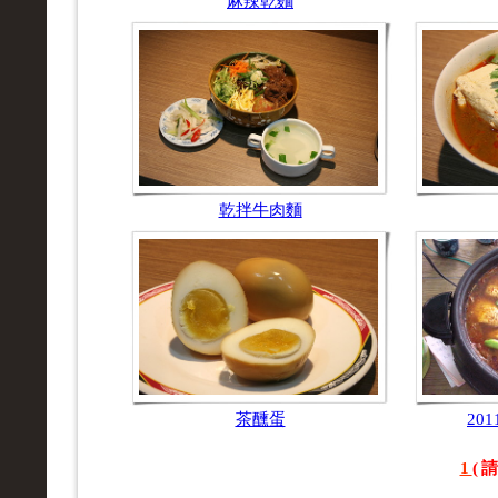
麻辣乾麵
乾拌牛肉麵
茶醺蛋
20
1
(