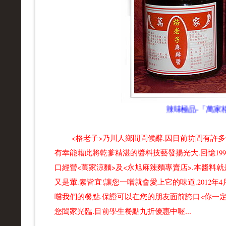
辣味極品-「萬家格
<格老子>乃川人鄉間問候辭.因目前坊間有許多號
有幸能藉此將乾爹精湛的醬料技藝發揚光大.回憶199
口經營<萬家涼麵>及<永旭麻辣麵專賣店>.本醬料就
又是葷.素皆宜!讓您一嚐就會愛上它的味道.2012
嚐我們的餐點.保證可以在您的朋友面前誇口<你一
您闔家光臨.目前學生餐點九折優惠中喔...