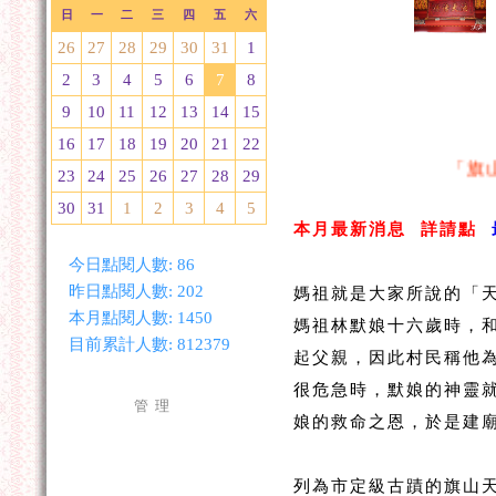
日
一
二
三
四
五
六
26
27
28
29
30
31
1
2
3
4
5
6
7
8
9
10
11
12
13
14
15
16
17
18
19
20
21
22
「旗山天
23
24
25
26
27
28
29
30
31
1
2
3
4
5
本月最新消息
詳請點
今日點閱人數:
86
媽祖就是大家所說的「
昨日點閱人數:
202
本月點閱人數:
1450
媽祖林默娘十六歲時，
目前累計人數:
812379
起父親，因此村民稱他
很危急時，默娘的神靈
管 理
娘的救命之恩，於是建
列為市定級古蹟的旗山