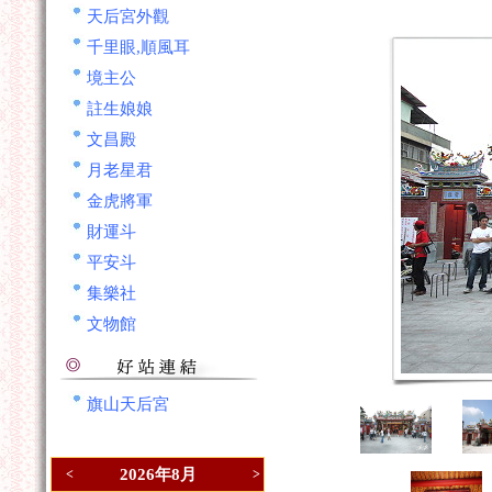
天后宮外觀
千里眼,順風耳
境主公
註生娘娘
文昌殿
月老星君
金虎將軍
財運斗
平安斗
集樂社
文物館
旗山天后宮
2026年8月
<
>