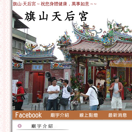
旗山‧天后宮 ~ 祝您身體健康，萬事如意 ~ ~