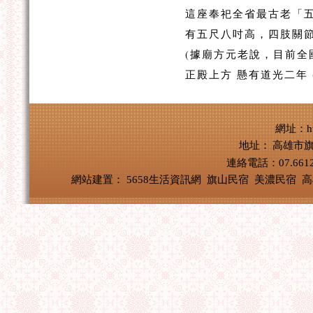
這座奉祀全省最古老「
有五尺八吋高，四肢關
(據廟方元老說，目前全
正殿上方 懸有道光二年 
網址：http
地址：
高雄市旗
連絡電話：07.661
網站建置：
5658生活資訊網
旗山民宿
美濃民宿
高