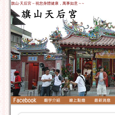
旗山‧天后宮 ~ 祝您身體健康，萬事如意 ~ ~