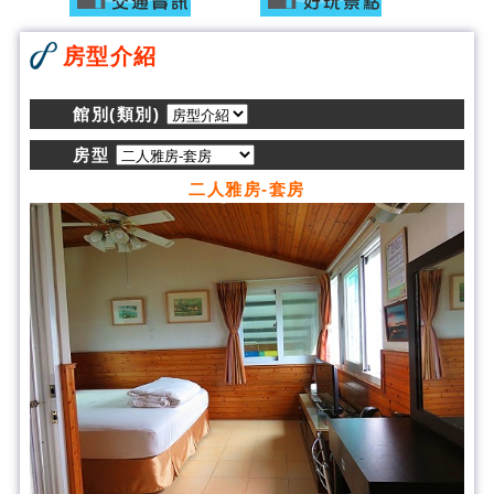
房型介紹
館別(類別)
房型
二人雅房-套房