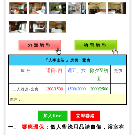
『人字山莊 』房價一覽表
週日~四
週五、六
除夕至初
區 分
定價
五
1200/1500
1500/2000
2000/2500
二人雅房-套房
備註：
加入line
立即聯絡
一、
響應環保
：
個人盥洗用品請自備，浴室有