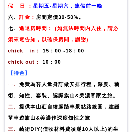
假 日 ：
星期五-星期六，連假前一晚
六、
訂金：
房間定價30-50%。
七、
進退房時間：
(如無法時間內入住，請必
須來電告知，以確保房間，謝謝)
chick in：
15：00 -18：00
chick out：
10：00
【特色】
一、
免費為客人量身訂做安排行程，深度、藝
術、知性、套裝、認識旗山&美濃客家之旅。
二、
提供本山莊自繪腳踏車景點路線圖，建議
單車遊旗山&美濃作深度知性之旅
三、
藝術DIY(僅收材料費須滿10人以上)的生