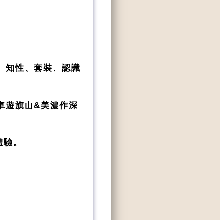
、知性、套裝、認識
車遊旗山&美濃作深
體驗。