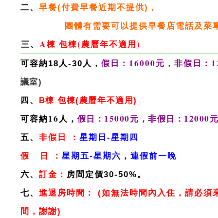
二、
早餐(付費早餐近期不提供)，
團體有需要可以提供早餐店電話及菜
三、
A棟 包棟(農曆年不適用)
假日：16000元，非假日：1
可容納18人-30人，
議室)
四、
B棟 包棟
(農曆年不適用)
可容納16人，
假日：15000元，非假日：1200
五、
非假日 ：
星期日-星期四
假 日 ：
星期五-星期六，連假前一晚
六、
訂金：
房間定價30-50%。
七、
進退房時間：
(如無法時間內入住，請必須
間，謝謝)