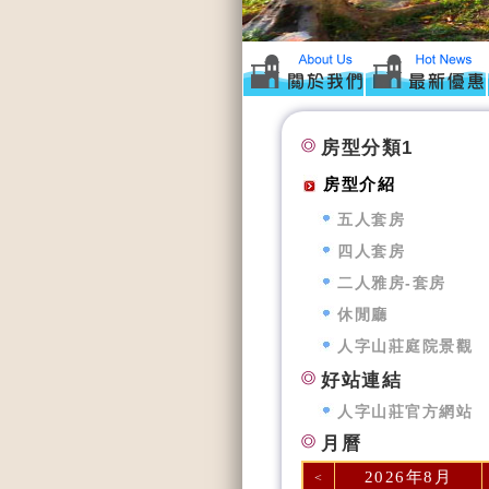
房型分類1
房型介紹
五人套房
四人套房
二人雅房-套房
休閒廳
人字山莊庭院景觀
好站連結
人字山莊官方網站
月曆
2026年8月
<