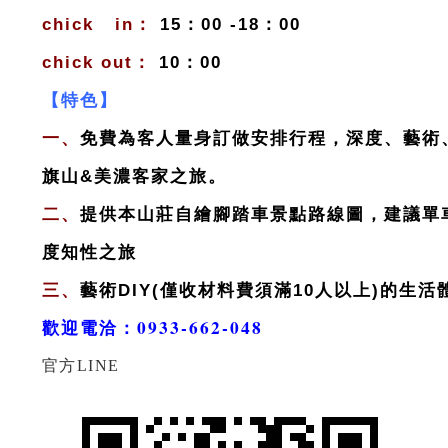
chick in：
15：00 -18：00
chick out：
10：00
【特色】
一、
免費為客人量身訂做安排行程，深度、藝術
旗山&美濃客家之旅。
二、
提供本山莊自繪腳踏車景點路線圖，建議單
度知性之旅
三、
藝術DIY(僅收材料費須滿10人以上)的生活
歡迎電洽
：
0933-662-048
官方LINE