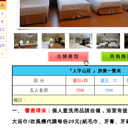
六
1
8
15
22
29
5
『人字山莊 』房價一覽表
區 分
週日~四
週五、六
五人套房
2500
3500
備註：
一、
響應環保
：
個人盥洗用品請自備，浴室有提
大浴巾/吹風機
代購每份20元(紙毛巾、牙膏、牙