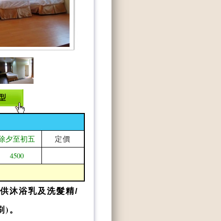
定價
除夕至初五
4500
供沐浴乳及洗髮精/
)。
刷