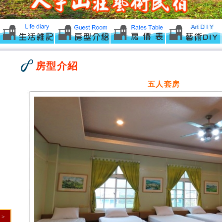
房型介紹
五人套房
>