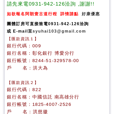
請先來電0931-942-126洽詢 ,謝謝!!
如欲報名阿朗壹古道行程 詳情請點
好康優惠
團體訂房可直接致電0931-942-126洽詢
或 E-mail至
syuhai103@gmail.com
【匯款資訊１】
銀行代碼：
009
銀行名稱：彰化銀行 博愛
分行
銀行帳號：
8244-51-329578-00
戶 名：洪大為
【匯款資訊２】
銀行代碼：
822
銀行名稱：中國信託
南高雄分行
銀行帳號：
1825-4007-2526
戶 名：洪慈徽