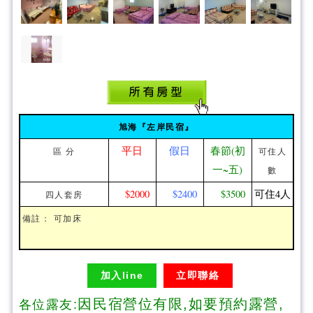
旭海『左岸民宿』
平日
假日
春節(初
區 分
可住人
一~五)
數
$2000
$2400
$3500
可住4人
四人套房
備註： 可加床
加入line
立即聯絡
因民宿營位有限,如要預約露營,
各位露友: