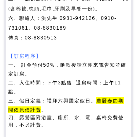
。
(含棉被,枕頭,毛巾,牙刷及早餐一份)
六、聯絡人：洪先生 0931-942126、0910-
731061、08-8830189
傳真：08-8830513
【訂房程序】
一、 訂金預付50%，匯款後請立即來電告知並確
定訂房。
二、入住時間：下午3點後 退房時間：上午11
點。
與
國定假日
。
農曆春節期
三、假日定義：禮拜六
間依原價計費
。
四、露營區附浴室、廁所、水、電、桌椅免費使
用，不另計費。