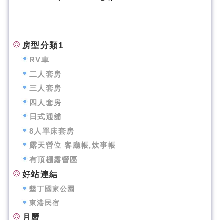
房型分類1
RV車
二人套房
三人套房
四人套房
日式通舖
8人單床套房
露天營位 客廳帳,炊事帳
有頂棚露營區
好站連結
墾丁國家公園
東港民宿
月曆