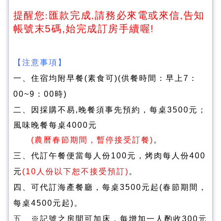
,請
,
提醒您:匯款完成
務必來電或來信
告知
帳號末
5
碼
,
始完成訂房手續喔
!
【注意事項】
一、住宿均附早餐(素食可)(供餐時間：早上7：
00~9：00時)
二、因採購不易,
晚餐須事先預約，每桌3500元；
風味晚餐每桌4000元
(農曆春節期間，暫停接受訂餐)
。
三、代訂
午餐便當每人份100元，烤肉每人份400
元
(10人份以下恕不接受預訂)
。
四、可代訂海產餐廳，每桌3500元起(春節期間，
每桌4500元起)。
五
、※記號之房間可加床，每增加一人酌收300元