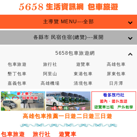
主導覽 MENU---全部
各縣市 民宿住宿(總覽)---展開
5658包車旅遊網
包車旅遊
旅行社
遊覽車
高雄包車
墾丁包車
阿里山
東港包車
屏東包車
嘉義包車
高雄機場
清境包車
日月潭
高雄包車推薦一日遊二日遊三日遊
包車旅遊
旅行社
遊覽車