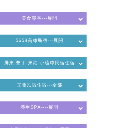
美食專區---展開
5658高雄民宿---展開
屏東-墾丁-東港-小琉球民宿住宿
宜蘭民宿住宿---全部
養生SPA----展開