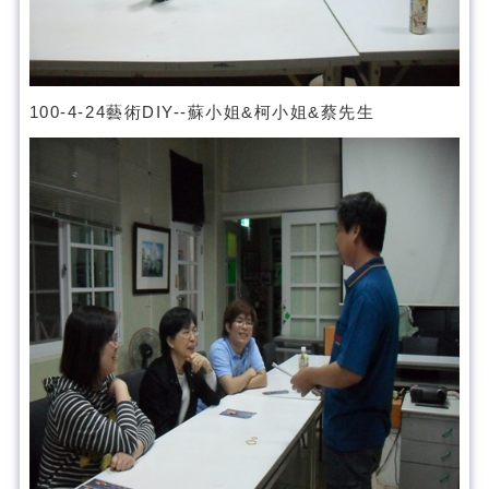
100-4-24藝術DIY--蘇小姐&柯小姐&蔡先生