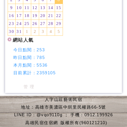
9
10
11
12
13
14
15
16
17
18
19
20
21
22
23
24
25
26
27
28
29
30
31
1
2
3
4
5
網站人氣
今日點閱：
253
昨日點閱：
785
本月點閱：
5536
目前累計：
2359105
管 理
人字山莊藝術民宿
地址：高雄市美濃區中圳里民權路66-5號
LINE ID：@vqo9110g ； 手機：0912.199926
高雄民宿住宿網
版權所有(960121210)