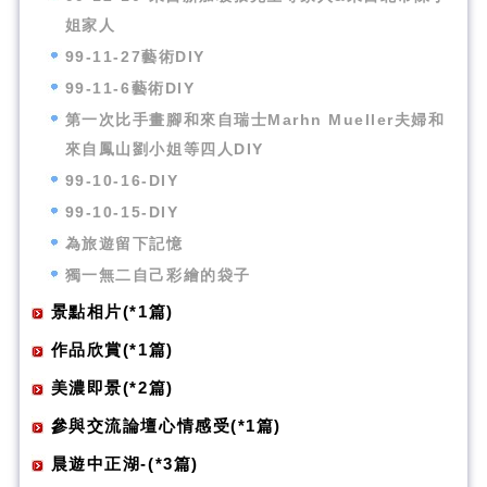
姐家人
99-11-27藝術DIY
99-11-6藝術DIY
第一次比手畫腳和來自瑞士Marhn Mueller夫婦和
來自鳳山劉小姐等四人DIY
99-10-16-DIY
99-10-15-DIY
為旅遊留下記憶
獨一無二自己彩繪的袋子
景點相片(*1篇)
作品欣賞(*1篇)
美濃即景(*2篇)
參與交流論壇心情感受(*1篇)
晨遊中正湖-(*3篇)