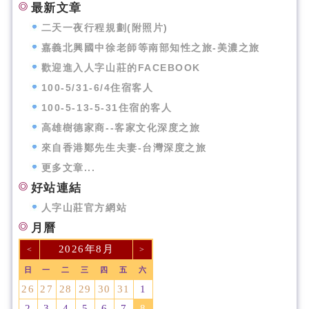
最新文章
二天一夜行程規劃(附照片)
嘉義北興國中徐老師等南部知性之旅-美濃之旅
歡迎進入人字山莊的FACEBOOK
100-5/31-6/4住宿客人
100-5-13-5-31住宿的客人
高雄樹德家商--客家文化深度之旅
來自香港鄭先生夫妻-台灣深度之旅
更多文章...
好站連結
人字山莊官方網站
月曆
2026年8月
<
>
日
一
二
三
四
五
六
26
27
28
29
30
31
1
2
3
4
5
6
7
8