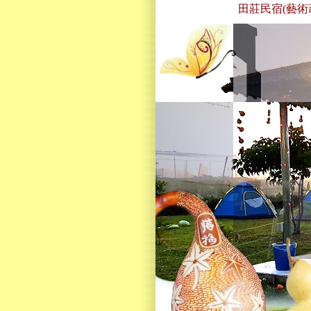
田莊民宿(藝術葫蘆)