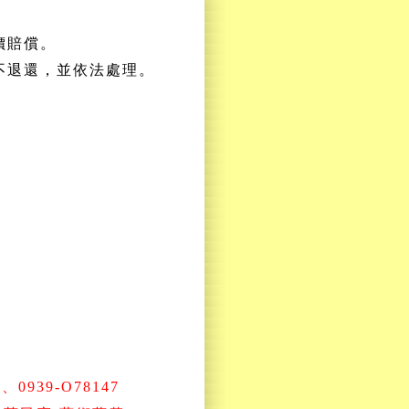
價賠償。
不退還，並依法處理。
、0939-O78147