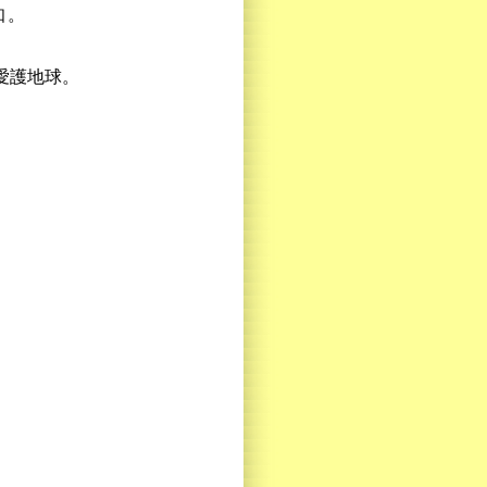
知。
愛護地球。