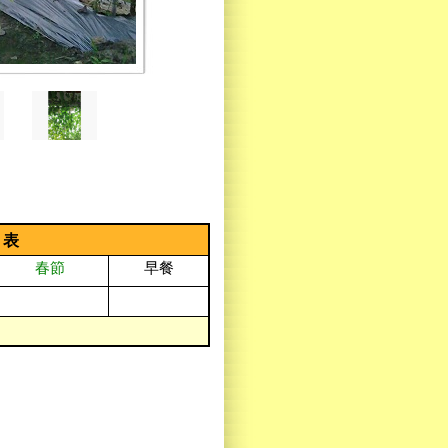
覽表
春節
早餐