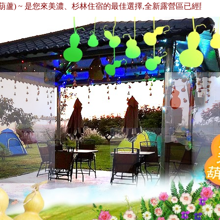
 ~ 是您來美濃、杉林住宿的最佳選擇,全新露營區已經開放囉！歡