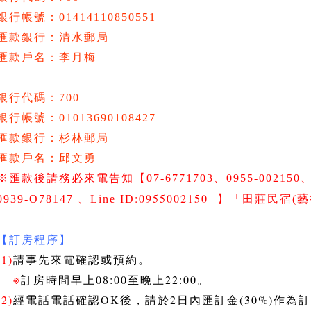
銀行帳號：01414110850551
匯款銀行：清水郵局
匯款戶名：李月梅
銀行代碼：700
銀行帳號：01013690108427
匯款銀行：杉林郵局
匯款戶名：邱文勇
※匯款後請務必來電告知
【07-6771703、0955-002150
:0955002150
】
0939-O78147
、Line ID
「田莊民宿(藝
【訂房程序】
(1)
請事先來電確認或預約。
※
訂房時間早上08:00至晚上22:00。
(2)
經電話電話確認OK後，請於2日內匯訂金(30%)作為