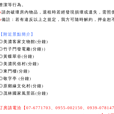
整潔等行為。
※
請勿破壞房內物品，退租時若經發現損壞或遺失，需照
※
備註：若有違反以上之規定，我方可隨時解約，押金恕
【附近景點簡介】
◎美濃客家文物館(分鐘)
◎竹子門發電廠(分鐘)）
◎黃蝶翠谷(分鐘)
◎美濃民俗村(分鐘)
◎東門樓(分鐘)
◎敬字亭 (分鐘)
◎原鄉緣文化村(分鐘)
◎茂林國家風景區(分鐘)
訂房
請電洽【07-6771703、0955-002150、0939-078147