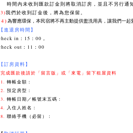
時間內未收到匯款訂金則將取消訂房，並且不另行通
(3)
我們於收到訂金後，將為您保留。
( 4 )
為響應環保，本民宿將不再主動提供盥洗用具，讓我們一起
【進退房時間】
check in：15：00，
check out：11：00
【訂房資料】
完成匯款後請於「留言版」或「來電」留下租屋資料
1.
轉帳金額：
2.
預定房型：
3.
轉帳日期／帳號末五碼：
4.
入住人姓名：
8.
聯絡手機（必留）：