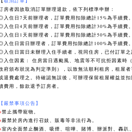
【
取消訂單】
訂房者因故取消訂單辦理退款，依下列標準申辦：
◎入住日7天前辦理者，訂單費用扣除總計15%為手續費
◎入住
日4天前辦理者，訂單費用扣除總計30%為手續費
◎
入住
日1天前辦理者，訂單費用扣除總計50%為手續費
◎
入住
日當日辦理者，訂單費用扣除總計100%為手續費
◎
入住
日當日未辦理入住手續者，視同住房，已付訂單之
◎
入住
因素： 住房當日遇颱風、地震等不可抗拒因素時
政府頒布狀況為判定準則），以致無法順利租房，租屋者
或退費處理之。待確認無誤後，可辦理保留租屋權益並扣
續費用，餘款退予訂房者。
【嚴禁事項公告】
※
禁止攜帶寵物。
※
嚴禁於房內進行召妓、販毒等非法行為。
※
室內全面禁止酗酒、吸煙、喧嘩、賭博、辦派對、轟趴