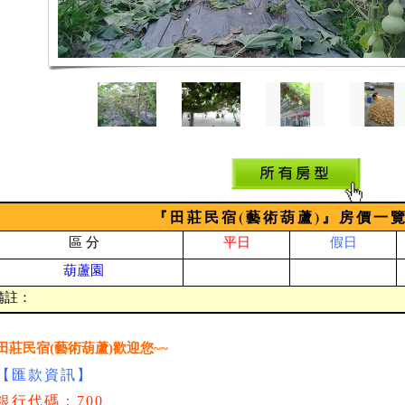
『田莊民宿(藝術葫蘆)』房價一
區 分
平日
假日
葫蘆園
備註：
田莊民宿(藝術葫蘆)歡迎您~~
【匯款資訊】
銀行代碼：700