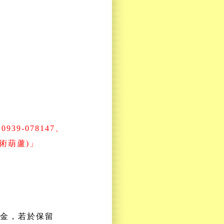
、0939-078147、
術葫蘆)」
訂金，若於保留