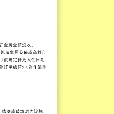
。
。
。
。
訂金將全額沒收。
（以氣象局發佈或高雄市
可依規定變更入住日期
除訂單總額5%為作業手
、嗑藥或破壞房內設施、