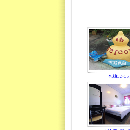
包棟32~35