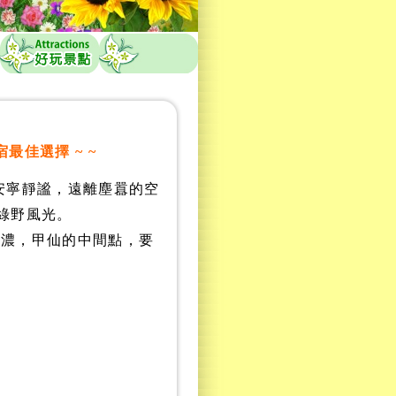
最佳選擇 ~ ~
安寧靜謐，遠離塵囂的空
綠野風光。
美濃，甲仙的中間點，要