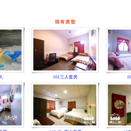
現有房型
人
101三人套房
1