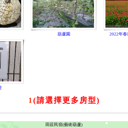
葫蘆園
2022年
證
1
(請選擇更多房型)
田莊民宿(藝術葫蘆)