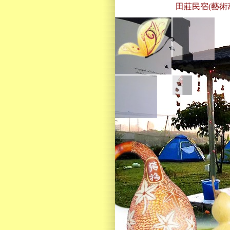
田莊民宿(藝術葫蘆)