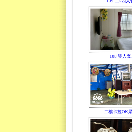
105 二~四
108 雙人
二樓卡拉OK