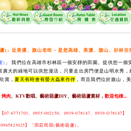
蘆)」近美濃、旗山老街 ~ 是您高雄、美濃、旗山、杉林住宿
蘆)
」 我們位在高雄市杉林區一個安靜的田園。提供您一個
當廣大的綠地可以供您漫活，只要走出房門便是山明水秀，
欣賞，
夏天有時會有螢火蟲來作伴
，而且我們位於旗山，
。
、
烤肉
、KTV歡唱、藝術葫蘆DIY、藝術葫蘆素材，
歡迎包棟...
【07-6771703、0955-002150、0939-078147、0939-O78147
】
50 、0965823025】「田莊民宿(藝術葫蘆)」