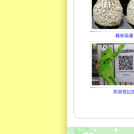
藝術葫蘆
民宿登記