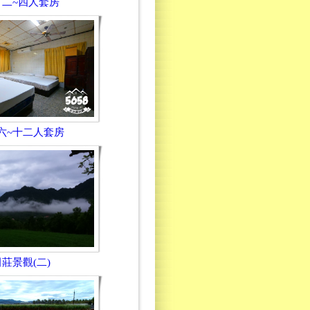
7 二~四人套房
0 六~十二人套房
莊景觀(二)