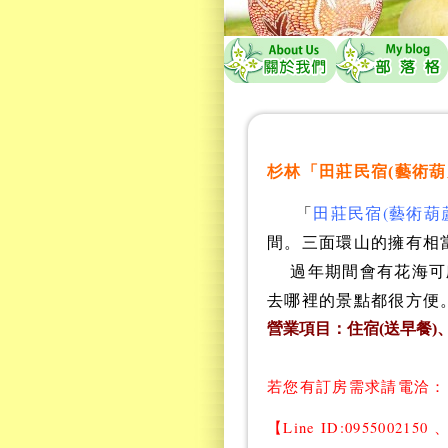
杉林「田莊民宿(藝術葫
「
田莊民宿(藝術葫
間。三面環山的擁有相
過年期間會有花海可
去哪裡的景點都很方便
營業項目：住宿(送早餐)
若您有訂房需求請電洽：
【
Line ID:09550021