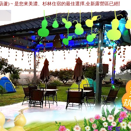
 ~ 是您來美濃、杉林住宿的最佳選擇,全新露營區已經開放囉！歡