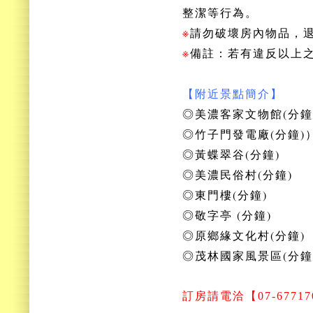
整潔等行為。
※
請勿破壞房內物品，
※
備註：若有違反以上
【附近景點簡介】
◎美濃客家文物館(分鐘
◎竹子門發電廠(分鐘)
◎黃蝶翠谷(分鐘)
◎美濃民俗村(分鐘)
◎東門樓(分鐘)
◎敬字亭 (分鐘)
◎原鄉緣文化村(分鐘)
◎茂林國家風景區(分鐘
訂房
請電洽【07-677170