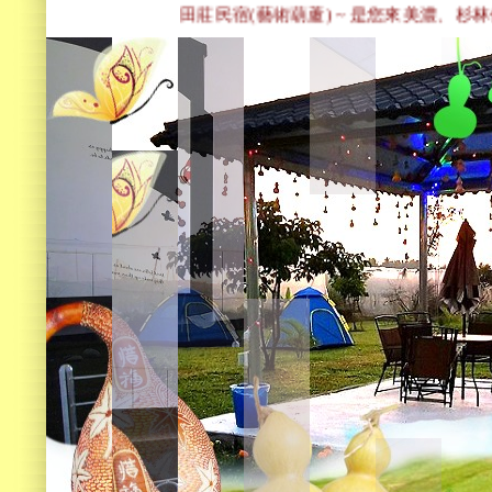
田莊民宿(藝術葫蘆) ~ 是您來美濃、杉林