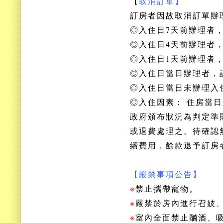
【
取消訂單】
訂房者因故取消訂單辦
◎入住日7天前辦理者，
◎入住
日4天前辦理者
◎
入住
日1天前辦理者
◎
入住
日當日辦理者，
◎
入住
日當日未辦理入
◎
入住
因素： 住房當
政府頒布狀況為判定準
或退費處理之。待確認
續費用，餘款退予訂房
【嚴禁事項公告】
※
禁止攜帶寵物。
※
嚴禁於房內進行召妓
※
室內全面禁止酗酒、