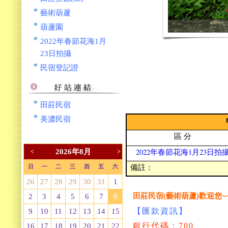
藝術葫蘆
葫蘆園
2022年春節花海1月
23日拍攝
民宿登記證
田莊民宿
美濃民宿
區 分
2022年春節花海1月23日拍
2026年8月
<
>
備註：
日
一
二
三
四
五
六
26
27
28
29
30
31
1
田莊民宿(藝術葫蘆)歡迎您~
2
3
4
5
6
7
8
【匯款資訊】
9
10
11
12
13
14
15
銀行代碼：700
16
17
18
19
20
21
22