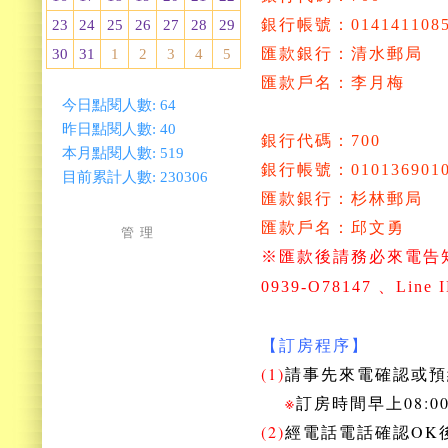
銀行帳號：0141411085
23
24
25
26
27
28
29
匯款銀行：清水郵局
30
31
1
2
3
4
5
匯款戶名：李月梅
今日點閱人數:
64
昨日點閱人數:
40
銀行代碼：700
本月點閱人數:
519
銀行帳號：0101369010
目前累計人數:
230306
匯款銀行：杉林郵局
匯款戶名：邱文勇
管 理
※匯款後請務必來電告
0939-O78147
、Line 
【訂房程序】
(1)
請事先來電確認或預
※
訂房時間早上08:00
(2)
經電話電話確認OK後