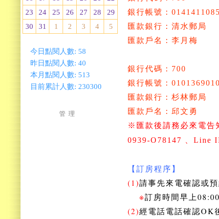
銀行帳號：0141411085
23
24
25
26
27
28
29
匯款銀行：清水郵局
30
31
1
2
3
4
5
匯款戶名：李月梅
今日點閱人數:
58
昨日點閱人數:
40
銀行代碼：700
本月點閱人數:
513
銀行帳號：0101369010
目前累計人數:
230300
匯款銀行：杉林郵局
匯款戶名：邱文勇
管 理
※匯款後請務必來電告
0939-O78147
、Line 
【訂房程序】
(1)
請事先來電確認或預
※
訂房時間早上08:00
(2)
經電話電話確認OK後