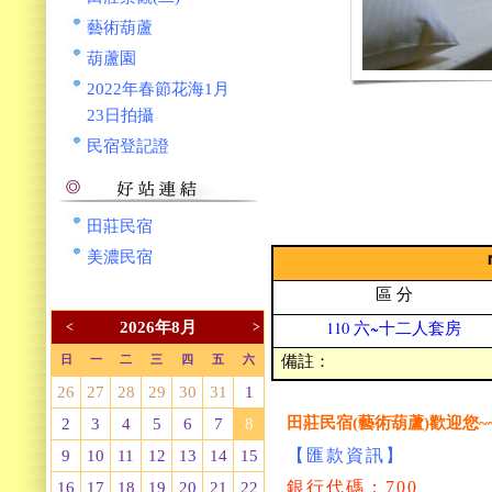
藝術葫蘆
葫蘆園
2022年春節花海1月
23日拍攝
民宿登記證
田莊民宿
美濃民宿
區 分
110 六~十二人套房
2026年8月
<
>
備註：
日
一
二
三
四
五
六
26
27
28
29
30
31
1
田莊民宿(藝術葫蘆)歡迎您~
2
3
4
5
6
7
8
【匯款資訊】
9
10
11
12
13
14
15
銀行代碼：700
16
17
18
19
20
21
22