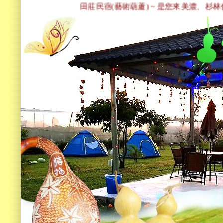
田莊民宿(藝術葫蘆) ~ 是您來美濃、杉林