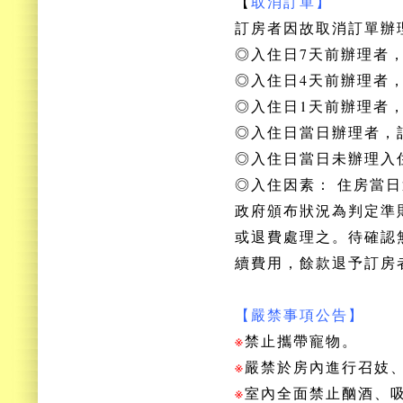
【
取消訂單】
訂房者因故取消訂單辦
◎入住日7天前辦理者，
◎入住
日4天前辦理者
◎
入住
日1天前辦理者
◎
入住
日當日辦理者，
◎
入住
日當日未辦理入
◎
入住
因素： 住房當
政府頒布狀況為判定準
或退費處理之。待確認
續費用，餘款退予訂房
【嚴禁事項公告】
※
禁止攜帶寵物。
※
嚴禁於房內進行召妓
※
室內全面禁止酗酒、