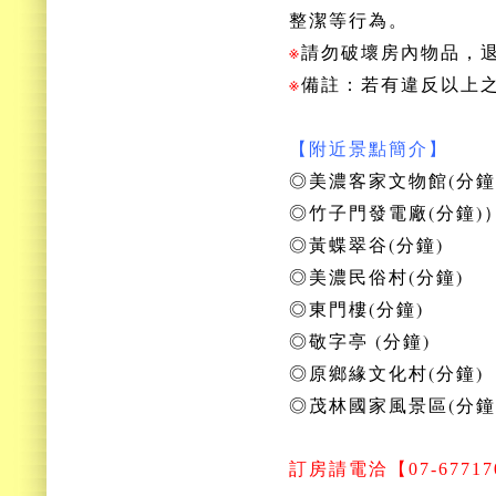
整潔等行為。
※
請勿破壞房內物品，
※
備註：若有違反以上
【附近景點簡介】
◎美濃客家文物館(分鐘
◎竹子門發電廠(分鐘)
◎黃蝶翠谷(分鐘)
◎美濃民俗村(分鐘)
◎東門樓(分鐘)
◎敬字亭 (分鐘)
◎原鄉緣文化村(分鐘)
◎茂林國家風景區(分鐘
訂房
請電洽【07-677170