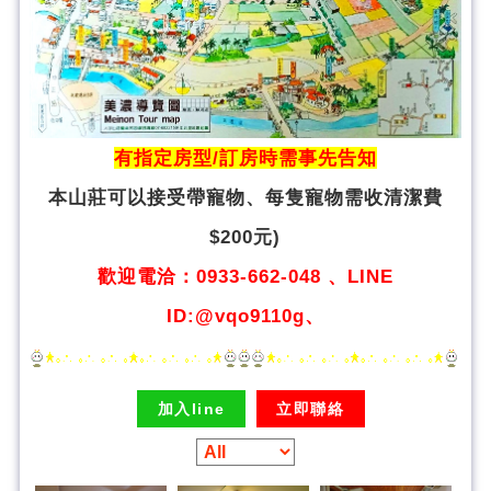
有指定房型/訂房時需事先告知
本山莊可以接受帶寵物、
每隻寵物需收清潔費
$200元)
歡迎電洽：0933-662-048 、LINE
ID:@vqo9110g、
加入line
立即聯絡