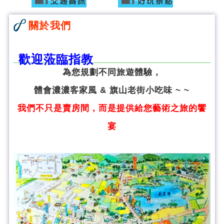
關於我們
歡迎蒞臨指教
為您規劃不同旅遊體驗，
體會濃濃客家風 & 旗山老街小吃味 ~ ~
我們不只是賣房間，而是提供給您藝術之旅的饗
宴