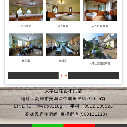
五人套房
四人套房
二人雅房-套房
休閒廳
會議室
人字山莊庭院景觀
人字山莊藝術民宿
地址：高雄市美濃區中圳里民權路66-5號
LINE ID：@vqo9110g ； 手機：0912.199926
高雄民宿住宿網
版權所有(960121210)