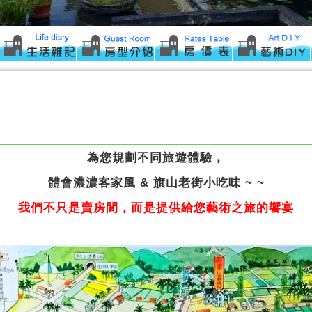
為您規劃不同旅遊體驗，
體會濃濃客家風 & 旗山老街小吃味 ~ ~
我們不只是賣房間，而是提供給您藝術之旅的饗宴