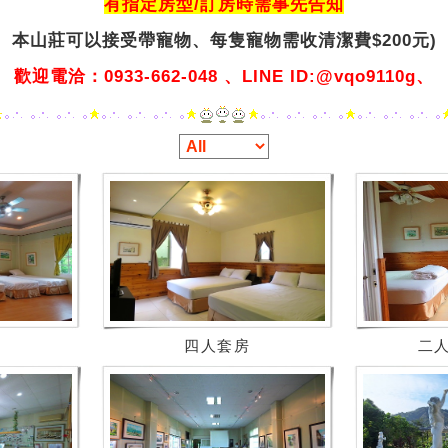
有指定房型/訂房時需事先告知
本山莊可以接受帶寵物、
每隻寵物需收清潔費$200元)
歡迎電洽：0933-662-048 、LINE ID:@vqo9110g、
四人套房
二人