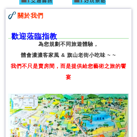
關於我們
歡迎蒞臨指教
為您規劃不同旅遊體驗，
體會濃濃客家風 & 旗山老街小吃味 ~ ~
我們不只是賣房間，而是提供給您藝術之旅的饗
宴