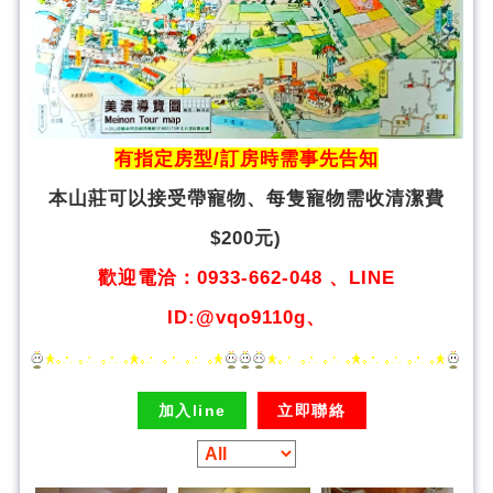
有指定房型/訂房時需事先告知
本山莊可以接受帶寵物、
每隻寵物需收清潔費
$200元)
歡迎電洽：0933-662-048 、LINE
ID:@vqo9110g、
加入line
立即聯絡