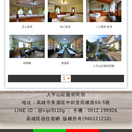
五人套房
四人套房
二人雅房-套房
休閒廳
會議室
人字山莊庭院景觀
人字山莊藝術民宿
地址：高雄市美濃區中圳里民權路66-5號
LINE ID：@vqo9110g ； 手機：0912.199926
高雄民宿住宿網
版權所有(960121210)