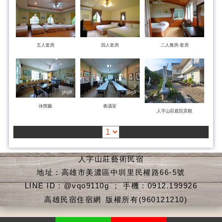
五人套房
四人套房
二人雅房-套房
休閒廳
會議室
人字山莊庭院景觀
人字山莊藝術民宿
地址：高雄市美濃區中圳里民權路66-5號
LINE ID：@vqo9110g ； 手機：0912.199926
高雄民宿住宿網
版權所有(960121210)