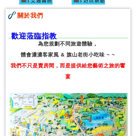
關於我們
歡迎蒞臨指教
為您規劃不同旅遊體驗，
體會濃濃客家風 & 旗山老街小吃味 ~ ~
我們不只是賣房間，而是提供給您藝術之旅的饗
宴