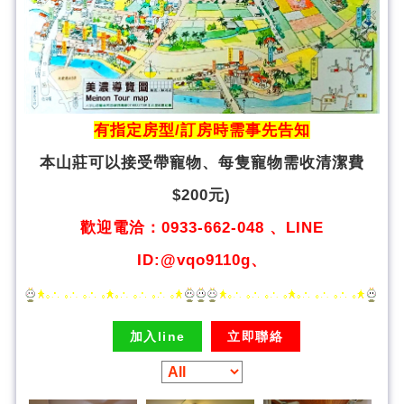
有指定房型/訂房時需事先告知
本山莊可以接受帶寵物、
每隻寵物需收清潔費
$200元)
歡迎電洽：0933-662-048 、LINE
ID:@vqo9110g、
加入line
立即聯絡