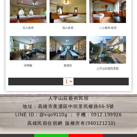
五人套房
四人套房
二人雅房-套房
休閒廳
會議室
人字山莊庭院景觀
人字山莊藝術民宿
地址：高雄市美濃區中圳里民權路66-5號
LINE ID：@vqo9110g ； 手機：0912.199926
高雄民宿住宿網
版權所有(960121210)