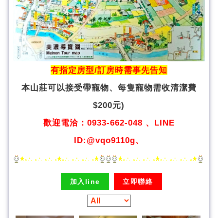
有指定房型/訂房時需事先告知
本山莊可以接受帶寵物、
每隻寵物需收清潔費
$200元)
歡迎電洽：0933-662-048 、LINE
ID:@vqo9110g、
加入line
立即聯絡