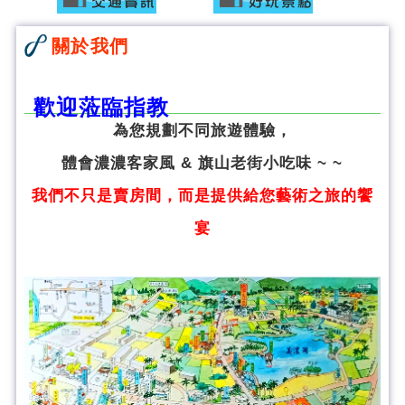
關於我們
歡迎蒞臨指教
為您規劃不同旅遊體驗，
體會濃濃客家風 & 旗山老街小吃味 ~ ~
我們不只是賣房間，而是提供給您藝術之旅的饗
宴