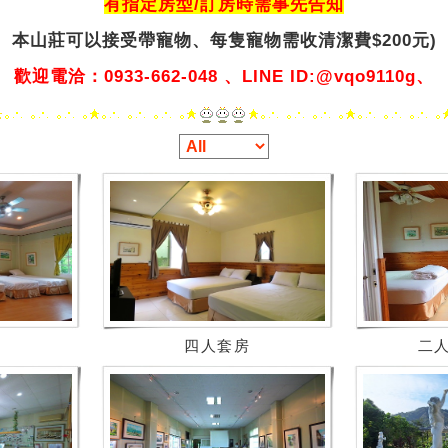
有指定房型/訂房時需事先告知
本山莊可以接受帶寵物、
每隻寵物需收清潔費$200元)
歡迎電洽：0933-662-048 、LINE ID:@vqo9110g、
四人套房
二人