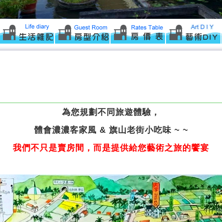
為您規劃不同旅遊體驗，
體會濃濃客家風 & 旗山老街小吃味 ~ ~
我們不只是賣房間，而是提供給您藝術之旅的饗宴