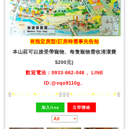
有指定房型/訂房時需事先告知
本山莊可以接受帶寵物、
每隻寵物需收清潔費
$200元)
歡迎電洽：0933-662-048 、LINE
ID:@vqo9110g、
加入line
立即聯絡