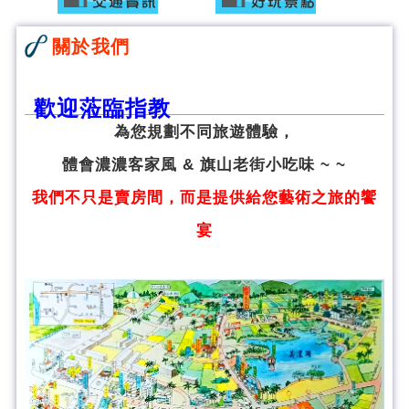
關於我們
歡迎蒞臨指教
為您規劃不同旅遊體驗，
體會濃濃客家風 & 旗山老街小吃味 ~ ~
我們不只是賣房間，而是提供給您藝術之旅的饗
宴