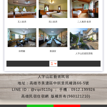
五人套房
四人套房
二人雅房-套房
休閒廳
會議室
人字山莊庭院景觀
人字山莊藝術民宿
地址：高雄市美濃區中圳里民權路66-5號
LINE ID：@vqo9110g ； 手機：0912.199926
高雄民宿住宿網
版權所有(960121210)