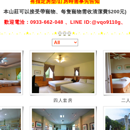
有指定房型/訂房時需事先告知
本山莊可以接受帶寵物、
每隻寵物需收清潔費$200元)
歡迎電洽：0933-662-048 、LINE ID:@vqo9110g、
四人套房
二人