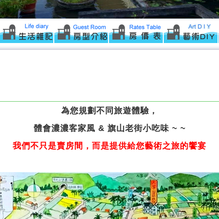
為您規劃不同旅遊體驗，
體會濃濃客家風 & 旗山老街小吃味 ~ ~
我們不只是賣房間，而是提供給您藝術之旅的饗宴