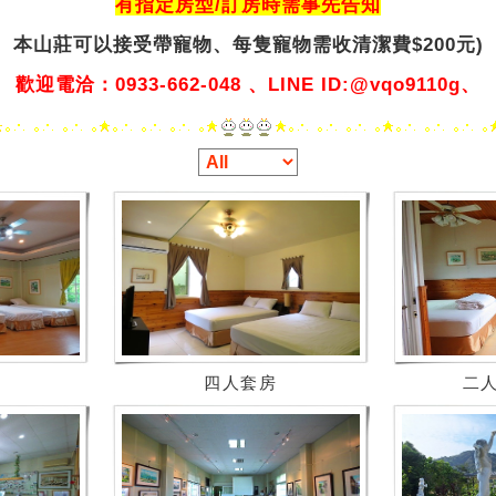
有指定房型/訂房時需事先告知
本山莊可以接受帶寵物、
每隻寵物需收清潔費$200元)
歡迎電洽：0933-662-048 、LINE ID:@vqo9110g、
四人套房
二人